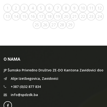
1
2
3
4
5
6
7
8
9
10
11
12
13
14
15
16
17
18
19
20
21
22
23
24
25
26
27
28
29
O NAMA
JP Šumsko Privredno Društvo ZE-DO Kantona Zavidovici doo
Alije Izetbegovica, Zavidovici
+387 (0)32 877 834
info@spdzdk.ba