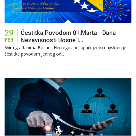
29
Čestitka Povodom 01.marta - Dana
Nezavisnosti Bosne I...
FEB
Svim građanima Bosne i Hercegovine, upućujemo najiskrenije
čestitke povodom jednog od...