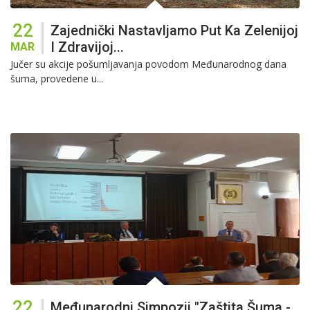
22
Zajednički Nastavljamo Put Ka Zelenijoj
I Zdravijoj...
MAR
Jučer su akcije pošumljavanja povodom Međunarodnog dana
šuma, provedene u...
22
Međunarodni Simpozij "Zaštita Šuma -