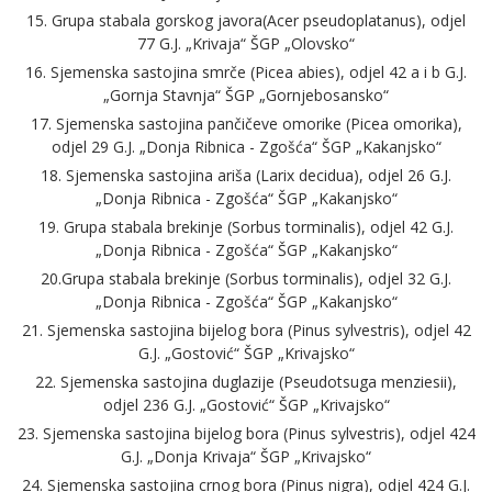
15. Grupa stabala gorskog javora(Acer pseudoplatanus), odjel
77 G.J. „Krivaja“ ŠGP „Olovsko“
16. Sjemenska sastojina smrče (Picea abies), odjel 42 a i b G.J.
„Gornja Stavnja“ ŠGP „Gornjebosansko“
17. Sjemenska sastojina pančičeve omorike (Picea omorika),
odjel 29 G.J. „Donja Ribnica - Zgošća“ ŠGP „Kakanjsko“
18. Sjemenska sastojina ariša (Larix decidua), odjel 26 G.J.
„Donja Ribnica - Zgošća“ ŠGP „Kakanjsko“
19. Grupa stabala brekinje (Sorbus torminalis), odjel 42 G.J.
„Donja Ribnica - Zgošća“ ŠGP „Kakanjsko“
20.Grupa stabala brekinje (Sorbus torminalis), odjel 32 G.J.
„Donja Ribnica - Zgošća“ ŠGP „Kakanjsko“
21. Sjemenska sastojina bijelog bora (Pinus sylvestris), odjel 42
G.J. „Gostović“ ŠGP „Krivajsko“
22. Sjemenska sastojina duglazije (Pseudotsuga menziesii),
odjel 236 G.J. „Gostović“ ŠGP „Krivajsko“
23. Sjemenska sastojina bijelog bora (Pinus sylvestris), odjel 424
G.J. „Donja Krivaja“ ŠGP „Krivajsko“
24. Sjemenska sastojina crnog bora (Pinus nigra), odjel 424 G.J.