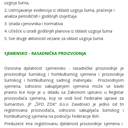
uzgoja šuma,
2. Ustrojavanje evidencija iz oblasti uzgoja šuma, praćenje i
analiza periodičnih i godišnjih izvještaja
3. Izrada cjenovnika i normativa
4. Učešće u izradi godišnjih planova iz oblasti uzgoja šuma
5. Sve druge aktivnosti vezane za oblast uzgoja šuma
SJEMENSKO - RASADNIČKA PROIZVODNJA
Osnovna djelatnost sjemensko - rasadničke proizvodnje je
proizvodnja šumskog i hortikulturnog sjemena i proizvodnja
šumskog i hortikulturnog sadnog materijala. Proizvodnjom
sjemena, odnosno sakupljanjem sjemena može se baviti
pravno lice koje je u skladu sa Zakonom upisano u Registar
proizvođača sjemena, koji se vodi kod Federalne uprave za
šumarstvo. JP „ŠPD ZDK“ d.o.o Zavidovići je jedno od tri
registrovana proizvođača, odnosno sakupljača šumskog i
hortikulturnog sjemena na području Federacije BiH.
Preduzeće ima registrovanu djelatnost proizvodnje sjemena i