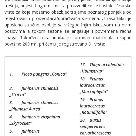
trešnja, brijest, bagrem i dr.., a proizvodit će se i ostale lišćarske
vrste za koje možemo obezbjediti sjeme poznatog porijekla od
registrovanih proizvođača/dorađivača sjemena. U rasadniku je
uposleno stručno osoblje sa višegodišnjim iskustvom na ovim
poslovima a tokom sezone se angažuje i povremena radna
snaga. Također, u rasadniku je formiran matičnjak ukupne
2
površine 200 m
, pri čemu je registrovano 31 vrsta:
17.
Thuja occidentalis
„Holmstrup“
1.
Picea pungens „Conica“
18.
Prunus
laurocerasus
2.
Juniperus chinensis
„Macrophylla“
„Stricta“
19.
Prunus
3.
Juniperus chinensis
laurocerasus
„Plumosa Aurea“
„Rotundifolia“
4.
Juniperus virginiana
20.
Buxus
„Skyrocket“
sempervirens
5.
Juniperus
var.arborescens