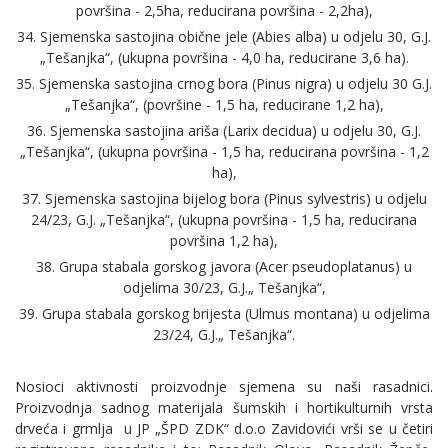
površina - 2,5ha, reducirana površina - 2,2ha),
34. Sjemenska sastojina obične jele (Abies alba) u odjelu 30, G.J.
„Tešanjka“, (ukupna površina - 4,0 ha, reducirane 3,6 ha).
35. Sjemenska sastojina crnog bora (Pinus nigra) u odjelu 30 G.J.
„Tešanjka“, (površine - 1,5 ha, reducirane 1,2 ha),
36. Sjemenska sastojina ariša (Larix decidua) u odjelu 30, G.J.
„Tešanjka“, (ukupna površina - 1,5 ha, reducirana površina - 1,2
ha),
37. Sjemenska sastojina bijelog bora (Pinus sylvestris) u odjelu
24/23, G.J. „Tešanjka“, (ukupna površina - 1,5 ha, reducirana
površina 1,2 ha),
38. Grupa stabala gorskog javora (Acer pseudoplatanus) u
odjelima 30/23, G.J.„ Tešanjka“,
39. Grupa stabala gorskog brijesta (Ulmus montana) u odjelima
23/24, G.J.„ Tešanjka“.
Nosioci aktivnosti proizvodnje sjemena su naši rasadnici.
Proizvodnja sadnog materijala šumskih i hortikulturnih vrsta
drveća i grmlja u JP „ŠPD ZDK“ d.o.o Zavidovići vrši se u četiri