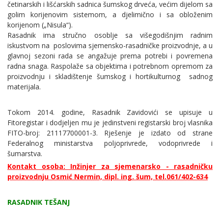
četinarskih i lišćarskih sadnica šumskog drveća, većim dijelom sa
golim korijenovim sistemom, a djelimično i sa obloženim
korijenom („Nisula“).
Rasadnik ima stručno osoblje sa višegodišnjim radnim
iskustvom na poslovima sjemensko-rasadničke proizvodnje, a u
glavnoj sezoni rada se angažuje prema potrebi i povremena
radna snaga. Raspolaže sa objektima i potrebnom opremom za
proizvodnju i skladištenje šumskog i hortikulturnog sadnog
materijala.
Tokom 2014. godine, Rasadnik Zavidovići se upisuje u
Fitoregistar i dodjeljen mu je jedinstveni registarski broj vlasnika
FITO-broj: 21117700001-3. Rješenje je izdato od strane
Federalnog ministarstva poljoprivrede, vodoprivrede i
šumarstva.
Kontakt osoba: Inžinjer za sjemenarsko - rasadničku
proizvodnju Osmić Nermin, dipl. ing. šum, tel.061/402-634
RASADNIK TEŠANJ