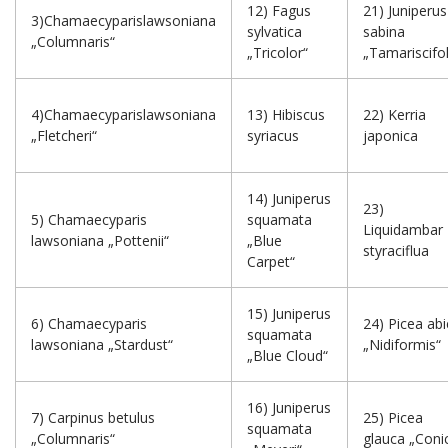
12) Fagus
21) Juniperus
3)Chamaecyparislawsoniana
sylvatica
sabina
„Columnaris“
„Tricolor“
„Tamariscifol
4)Chamaecyparislawsoniana
13) Hibiscus
22) Kerria
„Fletcheri“
syriacus
japonica
14) Juniperus
23)
5) Chamaecyparis
squamata
Liquidambar
lawsoniana „Pottenii“
„Blue
styraciflua
Carpet“
15) Juniperus
6) Chamaecyparis
24) Picea abi
squamata
lawsoniana „Stardust“
„Nidiformis“
„Blue Cloud“
16) Juniperus
7) Carpinus betulus
25) Picea
squamata
„Columnaris“
glauca „Coni