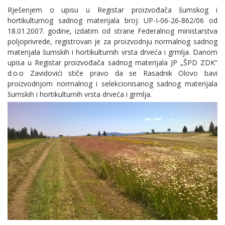
Rješenjem o upisu u Registar proizvođača šumskog i
hortikulturnog sadnog materijala broj: UP-I-06-26-862/06 od
18.01.2007. godine, izdatim od strane Federalnog ministarstva
poljoprivrede, registrovan je za proizvodnju normalnog sadnog
materijala šumskih i hortikulturnih vrsta drveća i grmlja. Danom
upisa u Registar proizvođača sadnog materijala JP „ŠPD ZDK“
d.o.o Zavidovići stiče pravo da se Rasadnik Olovo bavi
proizvodnjom normalnog i selekcionisanog sadnog materijala
šumskih i hortikulturnih vrsta drveća i grmlja.