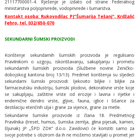
21117700001-4. Rješenje je izdato od strane Federalnog
ministarstva poljoprivrede, vodoprivrede i šumarstva.
Kontakt osoba: Rukovodilac PJ"Šumarija Tešanj", Krdžalić
Fehro, tel. 032/650-070
SEKUNDARNI ŠUMSKI PROIZVODI
Korištenje sekundarnih šumskih proizvoda je regulisano
Pravilnikom o uzgoju, iskorištavanju, sakupljanju i prometu
sekundarnih šumskih proizvoda (Službene novine Zeničko-
dobojskog kantona broj 13/13). Predmet korištenja su sljedeći
sekundarni šumski proizvodi: ljekovito biljke i biljke za
farmaceutsku industriju, šumski plodovi, dekorativne vrste koje
se sakupljaju, zaštitne vrste od erozije i lavina i rijetke i
endemične dendro vrste, gljive, fauna, iglice i šišarice za
destilaciju eteričnih ulja i grane za vijence, grane za metle.
Sekundarne šumske proizvode iz člana 18. Predmetnog
Pravilnika (treset, humus, šumska zemlja, glina pijesak, kamen,
šljunak) JP „ŠPD ZDK“ d.o.o. Zavidovići će koristiti samo za
svoje potrebe s obzirom da ih ne možemo stavljati u promet jer