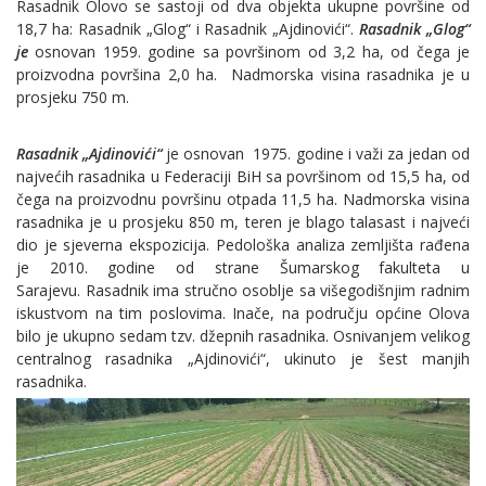
Rasadnik Olovo se sastoji od dva objekta ukupne površine od
18,7 ha: Rasadnik „Glog“ i Rasadnik „Ajdinovići“.
Rasadnik „Glog“
je
osnovan 1959. godine sa površinom od 3,2 ha, od čega je
proizvodna površina 2,0 ha. Nadmorska visina rasadnika je u
prosjeku 750 m.
Rasadnik „Ajdinovići“
je osnovan 1975. godine i važi za jedan od
najvećih rasadnika u Federaciji BiH sa površinom od 15,5 ha, od
čega na proizvodnu površinu otpada 11,5 ha. Nadmorska visina
rasadnika je u prosjeku 850 m, teren je blago talasast i najveći
dio je sjeverna ekspozicija. Pedološka analiza zemljišta rađena
je 2010. godine od strane Šumarskog fakulteta u
Sarajevu. Rasadnik ima stručno osoblje sa višegodišnjim radnim
iskustvom na tim poslovima. Inače, na području općine Olova
bilo je ukupno sedam tzv. džepnih rasadnika. Osnivanjem velikog
centralnog rasadnika „Ajdinovići“, ukinuto je šest manjih
rasadnika.