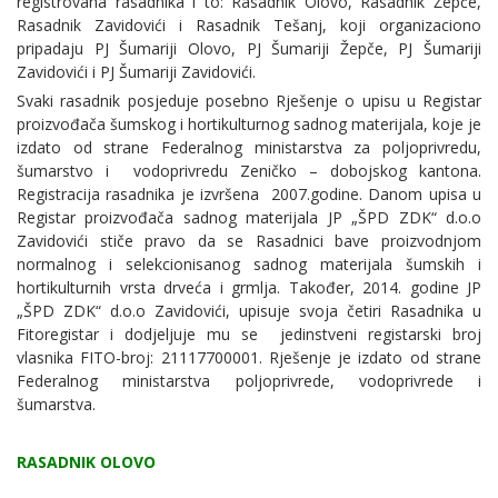
registrovana rasadnika i to: Rasadnik Olovo, Rasadnik Žepče,
Rasadnik Zavidovići i Rasadnik Tešanj, koji organizaciono
pripadaju PJ Šumariji Olovo, PJ Šumariji Žepče, PJ Šumariji
Zavidovići i PJ Šumariji Zavidovići.
Svaki rasadnik posjeduje posebno Rješenje o upisu u Registar
proizvođača šumskog i hortikulturnog sadnog materijala, koje je
izdato od strane Federalnog ministarstva za poljoprivredu,
šumarstvo i vodoprivredu Zeničko – dobojskog kantona.
Registracija rasadnika je izvršena 2007.godine. Danom upisa u
Registar proizvođača sadnog materijala JP „ŠPD ZDK“ d.o.o
Zavidovići stiče pravo da se Rasadnici bave proizvodnjom
normalnog i selekcionisanog sadnog materijala šumskih i
hortikulturnih vrsta drveća i grmlja. Također, 2014. godine JP
„ŠPD ZDK“ d.o.o Zavidovići, upisuje svoja četiri Rasadnika u
Fitoregistar i dodjeljuje mu se jedinstveni registarski broj
vlasnika FITO-broj: 21117700001. Rješenje je izdato od strane
Federalnog ministarstva poljoprivrede, vodoprivrede i
šumarstva.
RASADNIK OLOVO