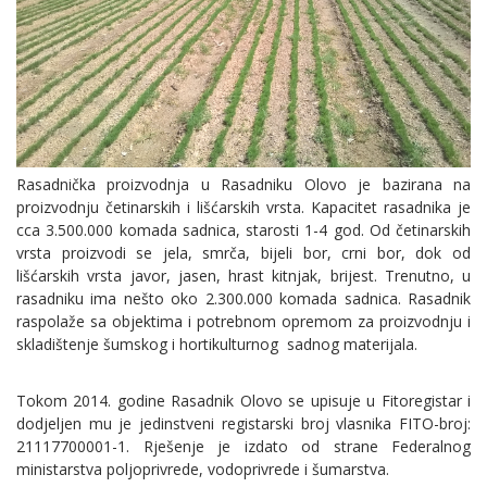
Rasadnička proizvodnja u Rasadniku Olovo je bazirana na
proizvodnju četinarskih i lišćarskih vrsta. Kapacitet rasadnika je
cca 3.500.000 komada sadnica, starosti 1-4 god. Od četinarskih
vrsta proizvodi se jela, smrča, bijeli bor, crni bor, dok od
lišćarskih vrsta javor, jasen, hrast kitnjak, brijest. Trenutno, u
rasadniku ima nešto oko 2.300.000 komada sadnica. Rasadnik
raspolaže sa objektima i potrebnom opremom za proizvodnju i
skladištenje šumskog i hortikulturnog sadnog materijala.
Tokom 2014. godine Rasadnik Olovo se upisuje u Fitoregistar i
dodjeljen mu je jedinstveni registarski broj vlasnika FITO-broj:
21117700001-1. Rješenje je izdato od strane Federalnog
ministarstva poljoprivrede, vodoprivrede i šumarstva.