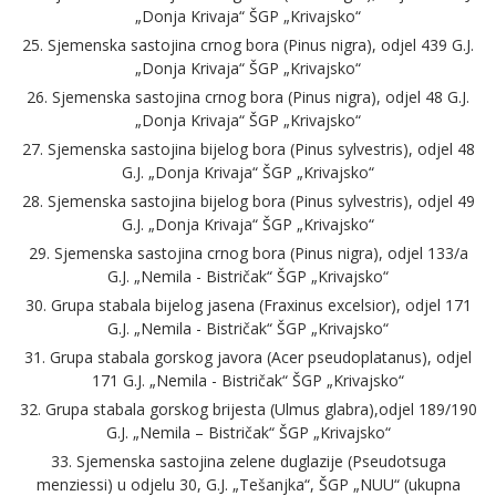
„Donja Krivaja“ ŠGP „Krivajsko“
25. Sjemenska sastojina crnog bora (Pinus nigra), odjel 439 G.J.
„Donja Krivaja“ ŠGP „Krivajsko“
26. Sjemenska sastojina crnog bora (Pinus nigra), odjel 48 G.J.
„Donja Krivaja“ ŠGP „Krivajsko“
27. Sjemenska sastojina bijelog bora (Pinus sylvestris), odjel 48
G.J. „Donja Krivaja“ ŠGP „Krivajsko“
28. Sjemenska sastojina bijelog bora (Pinus sylvestris), odjel 49
G.J. „Donja Krivaja“ ŠGP „Krivajsko“
29. Sjemenska sastojina crnog bora (Pinus nigra), odjel 133/a
G.J. „Nemila - Bistričak“ ŠGP „Krivajsko“
30. Grupa stabala bijelog jasena (Fraxinus excelsior), odjel 171
G.J. „Nemila - Bistričak“ ŠGP „Krivajsko“
31. Grupa stabala gorskog javora (Acer pseudoplatanus), odjel
171 G.J. „Nemila - Bistričak“ ŠGP „Krivajsko“
32. Grupa stabala gorskog brijesta (Ulmus glabra),odjel 189/190
G.J. „Nemila – Bistričak“ ŠGP „Krivajsko“
33. Sjemenska sastojina zelene duglazije (Pseudotsuga
menziessi) u odjelu 30, G.J. „Tešanjka“, ŠGP „NUU“ (ukupna