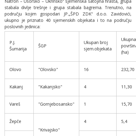
Natron – Usorsko – Ukrinsko“ sjemenska satojina hrasta, grupa
stabala divlje trešnje i grupa stabala bagrema. Trenutno, na
području kojim gospodari JP.„ŠPD ZDK“ d.o.o. Zavidovići,
ukupno je priznato 40 sjemenskih objekata i to na području
poslovnih jedinica:
Ukupna
P.J.
Ukupan broj
ŠGP
površin
Šumarija
sjem.objekata
(ha)
Olovo
"Olovsko"
16
232,70
Kakanj
"Kakanjsko"
4
11,30
Vareš
"Gornjebosansko"
1
15,70
Žepče
4
5,4
"Krivajsko"