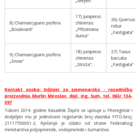
„Meyeri“
17) Juniperus
26) Quercus
8) Chamaecyparis pisifera
chinensis
robur
„Boulevard“
„Pfitzeriana
„Fastigiata“
Aurea“
18) Juniperus
27) Taxus
9) Chamaecyparis pisifera
chinensis
baccata
„Snow“
„Stricta“;
„Fastigiata“
Kontakt osoba:
Inžinjer za sjemenarsko - rasadničku
proizvodnju Murlin Miroslav, dipl. ing. šum, tel. 063/ 134-
597
Tokom 2014. godine Rasadnik Žepče se upisuje u Fitoregistar i
dodjeljen mu je jedinstveni registarski broj vlasnika FITO-broj:
21117700001-2. Rješenje je izdato od strane Federalnog
ministarstva poljoprivrede, vodoprivrede i šumarstva.