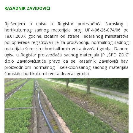
RASADNIK ZAVIDOVIĆI
Rješenjem o upisu u Registar proizvođača šumskog i
hortikulturnog sadnog materijala broj: UP-I-06-26-874/06 od
18.01.2007. godine, izdatim od strane Federalnog ministarstva
poljoprivrede registrovan je za proizvodnju normalnog sadnog
materijala šumskih i hortikulturnih vrsta drveća i grmlja. Danom
upisa u Registar proizvođača sadnog materijala JP „ŠPD ZDK“
d.o.o Zavidovići,stiče pravo da se Rasadnik Zavidovići bavi
proizvodnjom normalnog i selekcionisanog sadnog materijala
šumskih i hortikulturnih vrsta drveća i grmlja.