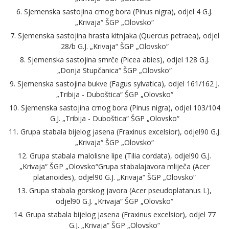
6. Sjemenska sastojina crnog bora (Pinus nigra), odjel 4 G.J.
„Krivaja“ ŠGP „Olovsko“
7. Sjemenska sastojina hrasta kitnjaka (Quercus petraea), odjel
28/b G.J. „Krivaja“ ŠGP „Olovsko“
8. Sjemenska sastojina smrče (Picea abies), odjel 128 G.J.
„Donja Stupčanica“ ŠGP „Olovsko“
9. Sjemenska sastojina bukve (Fagus sylvatica), odjel 161/162 J.
„Tribija - Duboštica“ ŠGP „Olovsko“
10. Sjemenska sastojina crnog bora (Pinus nigra), odjel 103/104
G.J. „Tribija - Duboštica“ ŠGP „Olovsko“
11. Grupa stabala bijelog jasena (Fraxinus excelsior), odjel90 G.J.
„Krivaja“ ŠGP „Olovsko“
12. Grupa stabala malolisne lipe (Tilia cordata), odjel90 G.J.
„Krivaja“ ŠGP „Olovsko“Grupa stabalajavora mliječa (Acer
platanoides), odjel90 G.J. „Krivaja“ ŠGP „Olovsko“
13. Grupa stabala gorskog javora (Acer pseudoplatanus L),
odjel90 G.J. „Krivaja“ ŠGP „Olovsko“
14. Grupa stabala bijelog jasena (Fraxinus excelsior), odjel 77
G.J. „Krivaja“ ŠGP „Olovsko“