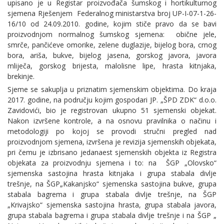
upisano je u Registar proizvođača šumskog i hortikulturnog
sjemena Rješenjem Federalnog ministarstva broj UP-I-07-1-26-
16/10 od 24.09.2010. godine, kojim stiče pravo da se bavi
proizvodnjom normalnog šumskog sjemena: obične jele,
smrče, pančićeve omorike, zelene duglazije, bijelog bora, crnog
bora, ariša, bukve, bijelog jasena, gorskog javora, javora
mliječa, gorskog brijesta, malolisne lipe, hrasta kitnjaka,
brekinje.
Sjeme se sakuplja u priznatim sjemenskim objektima. Do kraja
2017. godine, na području kojim gospodari JP. „ŠPD ZDK“ d.o.o.
Zavidovići, bio je registrovan ukupno 51 sjemenski objekat.
Nakon izvršene kontrole, a na osnovu pravilnika o načinu i
metodologiji po kojoj se provodi stručni pregled nad
proizvodnjom sjemena, izvršena je revizija sjemenskih objekata,
pri čemu je izbrisano jedanaest sjemenskih objekta iz Registra
objekata za proizvodnju sjemena i to: na ŠGP „Olovsko“
sjemenska sastojina hrasta kitnjaka i grupa stabala divlje
trešnje, na ŠGP„Kakanjsko“ sjemenska sastojina bukve, grupa
stabala bagrema i grupa stabala divlje trešnje, na ŠGP
„Krivajsko“ sjemenska sastojina hrasta, grupa stabala javora,
grupa stabala bagrema i grupa stabala divlje trešnje i na ŠGP „