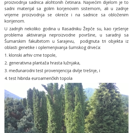
proizvodnja sadnica alohtonih četinara. Najvećim dijelom je to
sadni materijal sa golim korjenovim sistemom, ali u zadnje
vrijeme proizvodnja se okreće i na sadnice sa obloženim
korijenom.
U zadnjih nekoliko godina u Rasadniku Žepče su, kao rješenje
problema aktiviranja neproizvodne površine, u saradnji sa
Šumarskim fakultetom u Sarajevu, podignuta tri objekta iz
oblasti genetike i oplemenjivanja šumskog drveća:
1. klonski arhiv crne topole,
2. generativna plantaža hrasta lužnjaka,
3. međunarodni test provenijencija divlje trešnje, i
4. test hibrida euroameričkih topola