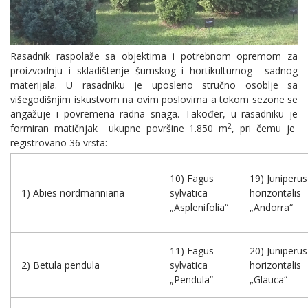
Rasadnik raspolaže sa objektima i potrebnom opremom za
proizvodnju i skladištenje šumskog i hortikulturnog sadnog
materijala. U rasadniku je uposleno stručno osoblje sa
višegodišnjim iskustvom na ovim poslovima a tokom sezone se
angažuje i povremena radna snaga. Također, u rasadniku je
2
formiran matičnjak ukupne površine 1.850 m
, pri čemu je
registrovano 36 vrsta:
10) Fagus
19) Juniperus
1) Abies nordmanniana
sylvatica
horizontalis
„Asplenifolia“
„Andorra“
11) Fagus
20) Juniperus
2) Betula pendula
sylvatica
horizontalis
„Pendula“
„Glauca“