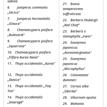
sabina
21.
Buxus
6.
Juniperus communis
sempervirens
„Secica“
suffruticosa
7.
Juniperus horizontalis
22.
Berberis thubergii
„Glauca“
„Red Chief“
8.
Chamaecyparis pisifera
23.
Berberis x
„Bulevardi“
stenophylla „Irwin“
9.
Chamaecyparis pisifera
24.
Euonymus
„Squarrosa“
japonicus
10.
Chamaecyparis pisifera
„Aureomarginatus“
„Filfera Aurea Nana“
25.
Euonymus
11.
Thuja occidentalis „Aurea“
japonicus
„Microphyllus“
12.
Thuja occidentalis
26.
Cotoneaster
„Danica“
dammeri
13.
Thuja occidentalis „Tiny
27.
Cornus alba
Tim“
„Sibirika“
14.
Thuja occidentalis
28.
Viburnum opulus
„Smaragd“
29.
Mahonia