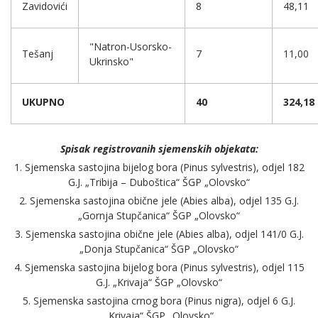
Zavidovići
8
48,11
"Natron-Usorsko-
Tešanj
7
11,00
Ukrinsko"
UKUPNO
40
324,18
Spisak registrovanih sjemenskih objekata:
1. Sjemenska sastojina bijelog bora (Pinus sylvestris), odjel 182
G.J. „Tribija – Duboštica“ ŠGP „Olovsko“
2. Sjemenska sastojina obične jele (Abies alba), odjel 135 G.J.
„Gornja Stupčanica“ ŠGP „Olovsko“
3. Sjemenska sastojina obične jele (Abies alba), odjel 141/0 G.J.
„Donja Stupčanica“ ŠGP „Olovsko“
4. Sjemenska sastojina bijelog bora (Pinus sylvestris), odjel 115
G.J. „Krivaja“ ŠGP „Olovsko“
5. Sjemenska sastojina crnog bora (Pinus nigra), odjel 6 G.J.
„Krivaja“ ŠGP „Olovsko“