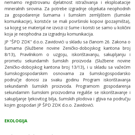
nemamo registrovanu djelatnost istraživanja i eksploatacije
mineralnih sirovina. Za potrebe izgradnje objekata neophodnih
za gospodarenje šumama i šumskim zemljištem (šumske
komunikacije), koristiće se mali površinski kopovi (pozajmišta),
sa kojeg se materijal ne izvozi iz šume i koristi se samo u količini
koja je neophodna za izgradnju komunikacija.
JP "ŠPD ZDK" d.o.o. Zavidovići u skladu sa članom 26. Zakona o
šumama (Službene novine Zeničko-dobojskog kantona broj
8/13), Pravilnikom o uzgoju, iskorištavanju, sakupljanju i
prometu sekundarnih šumskih proizvoda (Službene novine
Zeničko-dobojskog kantona broj 13/13), i u skladu sa važećim
šumskogospodarskim osnovama za šumskogospodarsko
područje donosi za svaku godinu Program iskorištavanja
sekundarnih šumskih proizvoda. Programom gospodarenja
sekundarnim šumskim proizvodima reguliše se iskorištavanje i
sakupljanje ljekovitog bilja, šumskih plodova i gljiva na području
kojim gospodari JP ŠPD ZDK d.o.o. Zavidovići.
EKOLOGIJA