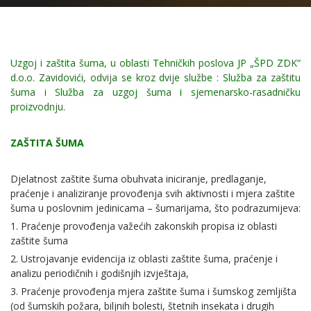
Uzgoj i zaštita šuma, u oblasti Tehničkih poslova JP „ŠPD ZDK“
d.o.o. Zavidovići, odvija se kroz dvije službe : Služba za zaštitu
šuma i Služba za uzgoj šuma i sjemenarsko-rasadničku
proizvodnju.
ZAŠTITA ŠUMA
Djelatnost zaštite šuma obuhvata iniciranje, predlaganje,
praćenje i analiziranje provođenja svih aktivnosti i mjera zaštite
šuma u poslovnim jedinicama – šumarijama, što podrazumijeva:
1. Praćenje provođenja važećih zakonskih propisa iz oblasti
zaštite šuma
2. Ustrojavanje evidencija iz oblasti zaštite šuma, praćenje i
analizu periodičnih i godišnjih izvještaja,
3. Praćenje provođenja mjera zaštite šuma i šumskog zemljišta
(od šumskih požara, biljnih bolesti, štetnih insekata i drugih