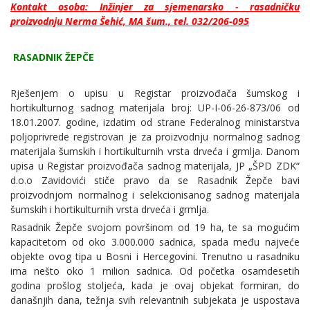
Kontakt osoba: Inžinjer za sjemenarsko - rasadničku
proizvodnju Nerma Šehić, MA šum., tel. 032/206-095
RASADNIK ŽEPČE
Rješenjem o upisu u Registar proizvođača šumskog i
hortikulturnog sadnog materijala broj: UP-I-06-26-873/06 od
18.01.2007. godine, izdatim od strane Federalnog ministarstva
poljoprivrede registrovan je za proizvodnju normalnog sadnog
materijala šumskih i hortikulturnih vrsta drveća i grmlja. Danom
upisa u Registar proizvođača sadnog materijala, JP „ŠPD ZDK“
d.o.o Zavidovići stiče pravo da se Rasadnik Žepče bavi
proizvodnjom normalnog i selekcionisanog sadnog materijala
šumskih i hortikulturnih vrsta drveća i grmlja.
Rasadnik Žepče svojom površinom od 19 ha, te sa mogućim
kapacitetom od oko 3.000.000 sadnica, spada među najveće
objekte ovog tipa u Bosni i Hercegovini. Trenutno u rasadniku
ima nešto oko 1 milion sadnica. Od početka osamdesetih
godina prošlog stoljeća, kada je ovaj objekat formiran, do
današnjih dana, težnja svih relevantnih subjekata je uspostava