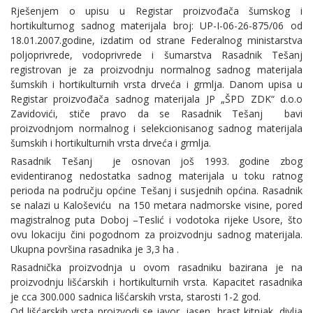
Rješenjem o upisu u Registar proizvođača šumskog i
hortikulturnog sadnog materijala broj: UP-I-06-26-875/06 od
18.01.2007.godine, izdatim od strane Federalnog ministarstva
poljoprivrede, vodoprivrede i šumarstva Rasadnik Tešanj
registrovan je za proizvodnju normalnog sadnog materijala
šumskih i hortikulturnih vrsta drveća i grmlja. Danom upisa u
Registar proizvođača sadnog materijala JP „ŠPD ZDK“ d.o.o
Zavidovići, stiče pravo da se Rasadnik Tešanj bavi
proizvodnjom normalnog i selekcionisanog sadnog materijala
šumskih i hortikulturnih vrsta drveća i grmlja.
Rasadnik Tešanj je osnovan još 1993. godine zbog
evidentiranog nedostatka sadnog materijala u toku ratnog
perioda na području općine Tešanj i susjednih općina. Rasadnik
se nalazi u Kaloševiću na 150 metara nadmorske visine, pored
magistralnog puta Doboj –Teslić i vodotoka rijeke Usore, što
ovu lokaciju čini pogodnom za proizvodnju sadnog materijala.
Ukupna površina rasadnika je 3,3 ha .
Rasadnička proizvodnja u ovom rasadniku bazirana je na
proizvodnju lišćarskih i hortikulturnih vrsta. Kapacitet rasadnika
je cca 300.000 sadnica lišćarskih vrsta, starosti 1-2 god.
Od lišćarskih vrsta proizvodi se javor, jasen, hrast kitnjak, divlja