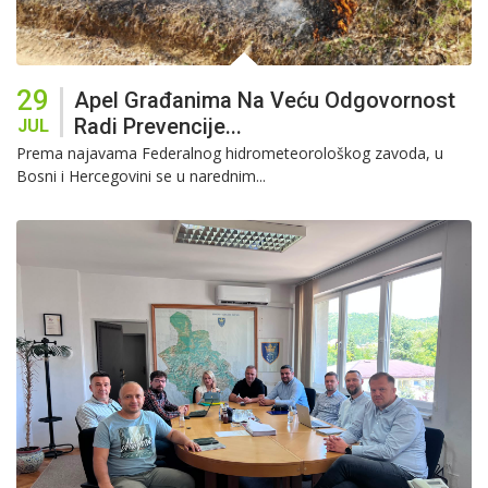
29
Apel Građanima Na Veću Odgovornost
Radi Prevencije...
JUL
Prema najavama Federalnog hidrometeorološkog zavoda, u
Bosni i Hercegovini se u narednim...