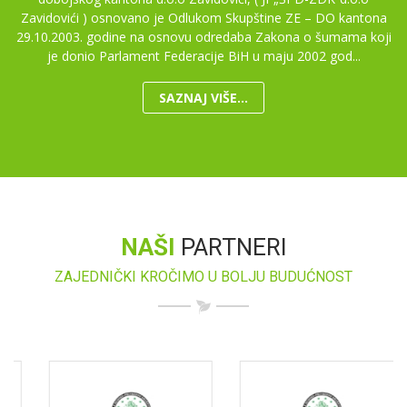
Zavidovići ) osnovano je Odlukom Skupštine ZE – DO kantona
29.10.2003. godine na osnovu odredaba Zakona o šumama koji
je donio Parlament Federacije BiH u maju 2002 god...
SAZNAJ VIŠE...
NAŠI
PARTNERI
ZAJEDNIČKI KROČIMO U BOLJU BUDUĆNOST