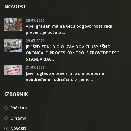
NOVOSTI
29.07.2026
Apel građanima na veću odgovornost radi
prevencije požara...
29.07.2026
JP "ŠPD ZDK" D.O.O. ZAVIDOVIĆI USPJEŠNO
OKONČALO PROCES KONTROLE PROVEDBE FSC
STANDARDA...
21.07.2026
Javni oglas za prijem u radni odnos na
neodređeno i određeno vrijeme...
IZBORNIK
Početna
O nama
Novosti