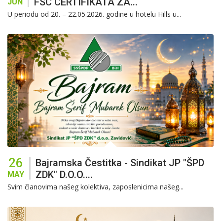
FSC CERTIFIKATA ZA...
JUN
U periodu od 20. – 22.05.2026. godine u hotelu Hills u...
26
Bajramska Čestitka - Sindikat JP "ŠPD
ZDK" D.o.o....
MAY
Svim članovima našeg kolektiva, zaposlenicima našeg...