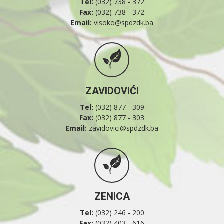
Tel:
(032) 738 - 372
Fax:
(032) 738 - 372
Email:
visoko@spdzdk.ba
ZAVIDOVIĆI
Tel:
(032) 877 - 309
Fax:
(032) 877 - 303
Email:
zavidovici@spdzdk.ba
ZENICA
Tel:
(032) 246 - 200
Fax:
(032) 403 - 616