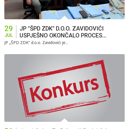
29
JP "ŠPD ZDK" D.O.O. ZAVIDOVIĆI
USPJEŠNO OKONČALO PROCES...
JUL
JP „ŠPD ZDK“ d.o.o. Zavidovići je...