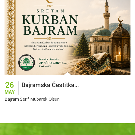
26
Bajramska Čestitka...
MAY
...
Bajram Šerif Mubarek Olsun!