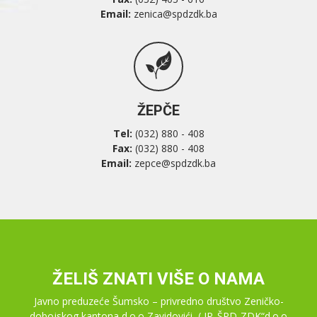
Email:
zenica@spdzdk.ba
ŽEPČE
Tel:
(032) 880 - 408
Fax:
(032) 880 - 408
Email:
zepce@spdzdk.ba
ŽELIŠ ZNATI VIŠE O NAMA
Javno preduzeće Šumsko – privredno društvo Zeničko-
dobojskog kantona d.o.o Zavidovići, ( JP„ŠPD-ZDK“d.o.o