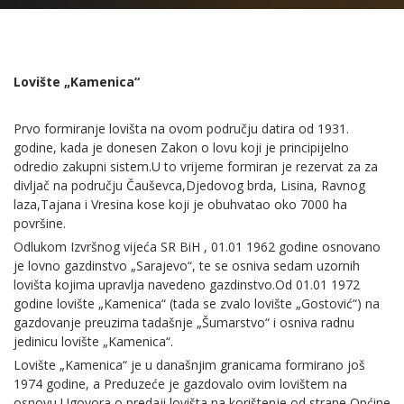
Lovište „Kamenica“
Prvo formiranje lovišta na ovom području datira od 1931.
godine, kada je donesen Zakon o lovu koji je principijelno
odredio zakupni sistem.U to vrijeme formiran je rezervat za za
divljač na području Čauševca,Djedovog brda, Lisina, Ravnog
laza,Tajana i Vresina kose koji je obuhvatao oko 7000 ha
površine.
Odlukom Izvršnog vijeća SR BiH , 01.01 1962 godine osnovano
je lovno gazdinstvo „Sarajevo“, te se osniva sedam uzornih
lovišta kojima upravlja navedeno gazdinstvo.Od 01.01 1972
godine lovište „Kamenica“ (tada se zvalo lovište „Gostović“) na
gazdovanje preuzima tadašnje „Šumarstvo“ i osniva radnu
jedinicu lovište „Kamenica“.
Lovište „Kamenica“ je u današnjim granicama formirano još
1974 godine, a Preduzeće je gazdovalo ovim lovištem na
osnovu Ugovora o predaji lovišta na korištenje od strane Općine