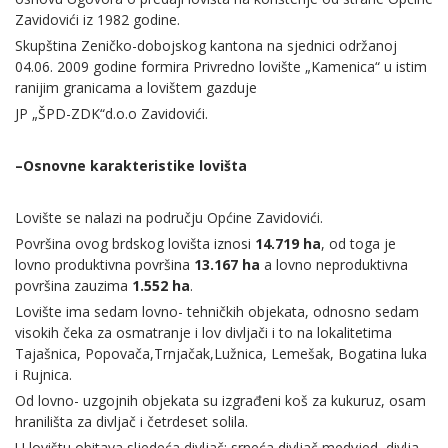
Zavidovići iz 1982 godine.
Skupština Zeničko-dobojskog kantona na sjednici održanoj
04.06. 2009 godine formira Privredno lovište „Kamenica“ u istim
ranijim granicama a lovištem gazduje
JP „ŠPD-ZDK“d.o.o Zavidovići.
–Osnovne karakteristike lovišta
Lovište se nalazi na području Općine Zavidovići.
Površina ovog brdskog lovišta iznosi
14.719 ha
, od toga je
lovno produktivna površina
13.167 ha
a lovno neproduktivna
površina zauzima
1.552 ha
.
Lovište ima sedam lovno- tehničkih objekata, odnosno sedam
visokih čeka za osmatranje i lov divljači i to na lokalitetima
Tajašnica, Popovača,Trnjačak,Lužnica, Lemešak, Bogatina luka
i Rujnica.
Od lovno- uzgojnih objekata su izgrađeni koš za kukuruz, osam
hranilišta za divljač i četrdeset solila.
U lovištu obitava sljedeća divljač: srneća divljač,medvjed, divlja