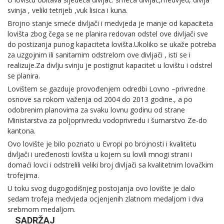
svinja , veliki tetrijeb ,vuk lisica i kuna.
Brojno stanje srneće divljači i medvjeda je manje od kapaciteta
lovišta zbog čega se ne planira redovan odstel ove divljači sve
do postizanja punog kapaciteta lovišta.Ukoliko se ukaže potreba
za uzgojnim ili sanitarnim odstrelom ove divljači , isti se i
realizuje.Za divlju svinju je postignut kapacitet u lovištu i odstrel
se planira.
Lovištem se gazduje provođenjem odredbi Lovno –privredne
osnove sa rokom važenja od 2004 do 2013 godine., a po
odobrenim planovima za svaku lovnu godinu od strane
Ministarstva za poljoprivredu vodoprivredu i šumarstvo Ze-do
kantona.
Ovo lovište je bilo poznato u Evropi po brojnosti i kvalitetu
divljači i uređenosti lovišta u kojem su lovili mnogi strani i
domaći lovci i odstrelili veliki broj divljači sa kvalitetnim lovačkim
trofejima.
U toku svog dugogodišnjeg postojanja ovo lovište je dalo
sedam trofeja medvjeda ocjenjenih zlatnom medaljom i dva
srebrnom medaljom.
SADRŽAJ