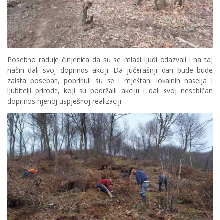
Posebno raduje činjenica da su se mladi ljudi odazvali i na taj
način dali svoj doprinos akciji. Da jučerašnji dan bude bude
zaista poseban, pobrinuli su se i mještani lokalnih naselja i
ljubitelji prirode, koji su podržaili akciju i dali svoj nesebičan
doprinos njenoj uspješnoj realizaciji.