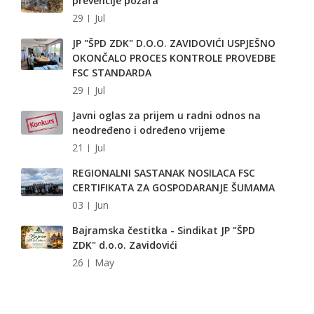
prevencije požara
29
Jul
JP "ŠPD ZDK" D.O.O. ZAVIDOVIĆI USPJEŠNO
OKONČALO PROCES KONTROLE PROVEDBE
FSC STANDARDA
29
Jul
Javni oglas za prijem u radni odnos na
neodređeno i određeno vrijeme
21
Jul
REGIONALNI SASTANAK NOSILACA FSC
CERTIFIKATA ZA GOSPODARANJE ŠUMAMA
03
Jun
Bajramska čestitka - Sindikat JP "ŠPD
ZDK" d.o.o. Zavidovići
26
May