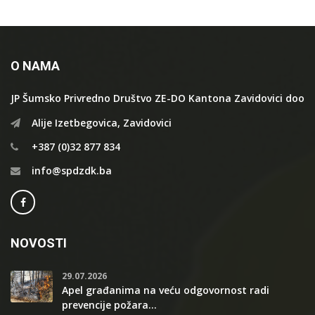
O NAMA
JP Šumsko Privredno Društvo ZE-DO Kantona Zavidovici doo
Alije Izetbegovica, Zavidovici
+387 (0)32 877 834
info@spdzdk.ba
NOVOSTI
29.07.2026
Apel građanima na veću odgovornost radi
prevencije požara...