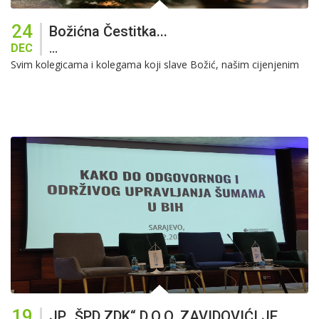
24
Božićna Čestitka...
DEC
...
Svim kolegicama i kolegama koji slave Božić, našim cijenjenim
19
JP „ŠPD ZDK“ D.o.o. ZAVIDOVIĆI JE