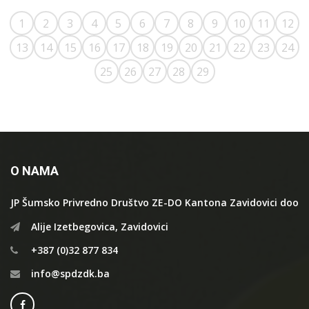
1
2
3
4
5
6
7
8
9
10
11
12
13
14
15
16
17
18
19
20
21
22
23
24
25
26
27
28
29
O NAMA
JP Šumsko Privredno Društvo ZE-DO Kantona Zavidovici doo
Alije Izetbegovica, Zavidovici
+387 (0)32 877 834
info@spdzdk.ba