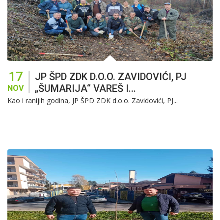
17
JP ŠPD ZDK D.O.O. ZAVIDOVIĆI, PJ
„ŠUMARIJA“ VAREŠ I...
NOV
Kao i ranijih godina, JP ŠPD ZDK d.o.o. Zavidovići, PJ...