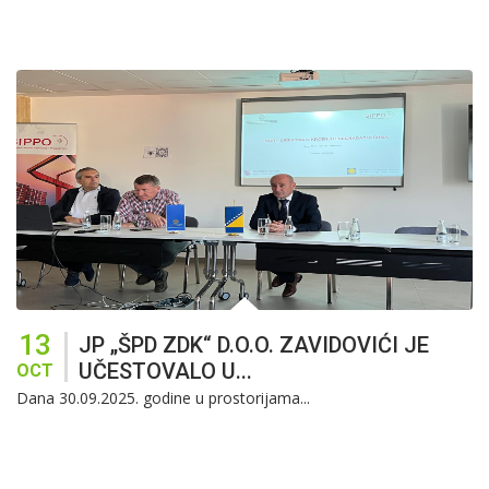
13
JP „ŠPD ZDK“ D.o.o. ZAVIDOVIĆI JE
UČESTOVALO U...
OCT
Dana 30.09.2025. godine u prostorijama...