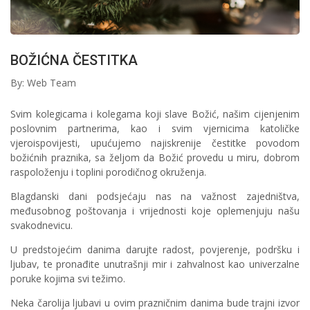
BOŽIĆNA ČESTITKA
By: Web Team
Svim kolegicama i kolegama koji slave Božić, našim cijenjenim
poslovnim partnerima, kao i svim vjernicima katoličke
vjeroispovijesti, upućujemo najiskrenije čestitke povodom
božićnih praznika, sa željom da Božić provedu u miru, dobrom
raspoloženju i toplini porodičnog okruženja.
Blagdanski dani podsjećaju nas na važnost zajedništva,
međusobnog poštovanja i vrijednosti koje oplemenjuju našu
svakodnevicu.
U predstojećim danima darujte radost, povjerenje, podršku i
ljubav, te pronađite unutrašnji mir i zahvalnost kao univerzalne
poruke kojima svi težimo.
Neka čarolija ljubavi u ovim prazničnim danima bude trajni izvor