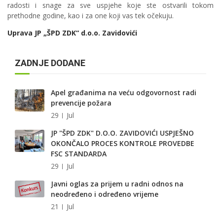
radosti i snage za sve uspjehe koje ste ostvarili tokom
prethodne godine, kao i za one koji vas tek očekuju.
Uprava JP „ŠPD ZDK“ d.o.o. Zavidovići
ZADNJE DODANE
Apel građanima na veću odgovornost radi
prevencije požara
29
Jul
JP "ŠPD ZDK" D.O.O. ZAVIDOVIĆI USPJEŠNO
OKONČALO PROCES KONTROLE PROVEDBE
FSC STANDARDA
29
Jul
Javni oglas za prijem u radni odnos na
neodređeno i određeno vrijeme
21
Jul