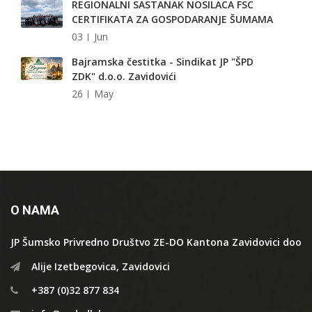
REGIONALNI SASTANAK NOSILACA FSC
CERTIFIKATA ZA GOSPODARANJE ŠUMAMA
03
Jun
Bajramska čestitka - Sindikat JP "ŠPD
ZDK" d.o.o. Zavidovići
26
May
O NAMA
JP Šumsko Privredno Društvo ZE-DO Kantona Zavidovici doo
Alije Izetbegovica, Zavidovici
+387 (0)32 877 834