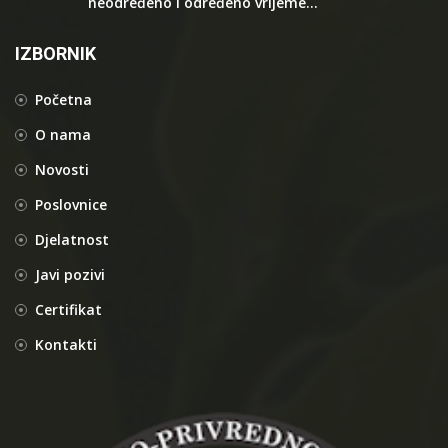
neodređeno i određeno vrijeme...
IZBORNIK
Početna
O nama
Novosti
Poslovnice
Djelatnost
Javi pozivi
Certifikat
Kontakti