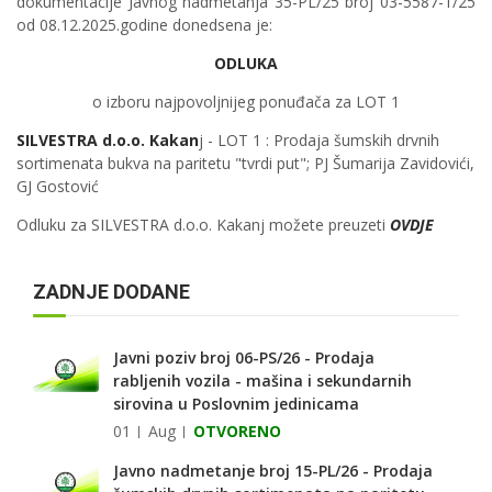
dokumentacije Javnog nadmetanja 35-PL/25 broj 03-5587-1/25
od 08.12.2025.godine donedsena je:
ODLUKA
o izboru najpovoljnijeg ponuđača za LOT 1
SILVESTRA d.o.o. Kakan
j - LOT 1 : Prodaja šumskih drvnih
sortimenata bukva na paritetu "tvrdi put"; PJ Šumarija Zavidovići,
GJ Gostović
Odluku za SILVESTRA d.o.o. Kakanj možete preuzeti
OVDJE
ZADNJE DODANE
Javni poziv broj 06-PS/26 - Prodaja
rabljenih vozila - mašina i sekundarnih
sirovina u Poslovnim jedinicama
01
Aug
OTVORENO
Javno nadmetanje broj 15-PL/26 - Prodaja