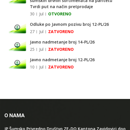
šumskih drvnih sortimenata na paritetu
Tvrdi put na način pretprodaje
30
Jul
OTVORENO
Odluke po Javnom pozivu broj 12-PL/26
27
Jul
ZATVORENO
Javno nadmetanje broj 14-PL/26
25
Jul
ZATVORENO
Javno nadmetanje broj 12-PL/26
10
Jul
ZATVORENO
O NAMA
JP Šumsko Privredno Društvo ZE-DO Kantona Zavidovici doo