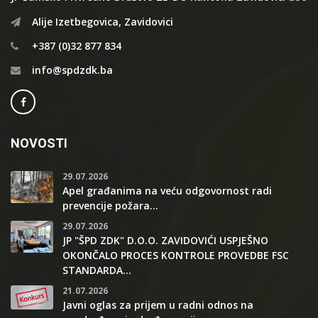
Alije Izetbegovica, Zavidovici
+387 (0)32 877 834
info@spdzdk.ba
NOVOSTI
29.07.2026
Apel građanima na veću odgovornost radi
prevencije požara...
29.07.2026
JP "ŠPD ZDK" D.O.O. ZAVIDOVIĆI USPJEŠNO
OKONČALO PROCES KONTROLE PROVEDBE FSC
STANDARDA...
21.07.2026
Javni oglas za prijem u radni odnos na