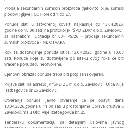
Prodaja sekundarnih šumskih proizvoda (ljekovito bilje, šumski
plodovi i gljive), LOT-ovi od 1 do 27.
Ponude slati u zatvorenoj koverti najkasnije do 13.04.2026.
godine do 10,00 sati na protokol JP “ŠPD ZDK” d.o.o. Zavidovići,
sa naznakom ''Licitacija br 03– PS/26 – prodaja sekundarnih
šumskih proizvoda - NE OTVARATI.
Rok za dostavljanje ponuda ističe 13.04.2026. godine u 10,00
sati. Ponude koje su dostavljene po isteku ovog roka će biti
vraćene ponuđaču neotvorene.
Cjenovni obrazac ponude treba biti potpisan i ovjeren.
Prijave slati na adresu: JP “ŠPD ZDK” d.o.o. Zavidovići, Ulica Alije
Izetbegovića br.25 Zavidovići.
Otvaranje ponuda: Javno otvaranje će se obaviti dana
13.04.2026.godine u 11,00 sati u prostorijama Uprave društva u
Zavidovićima u Ulici Alije Izetbegovića br. 25.
Tendersku dokumentaciju sa detaljnim uslovima javnog