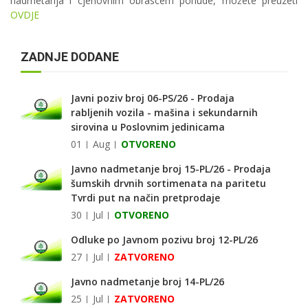
nadmetanja i cjenovnim obrascem ponude, možete preuzeti
OVDJE
ZADNJE DODANE
Javni poziv broj 06-PS/26 - Prodaja
rabljenih vozila - mašina i sekundarnih
sirovina u Poslovnim jedinicama
01
Aug
OTVORENO
Javno nadmetanje broj 15-PL/26 - Prodaja
šumskih drvnih sortimenata na paritetu
Tvrdi put na način pretprodaje
30
Jul
OTVORENO
Odluke po Javnom pozivu broj 12-PL/26
27
Jul
ZATVORENO
Javno nadmetanje broj 14-PL/26
25
Jul
ZATVORENO