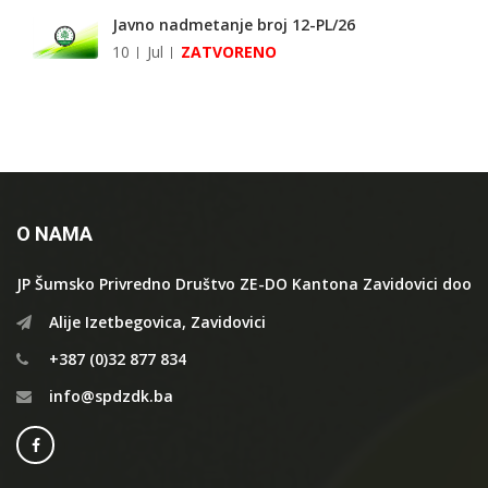
Javno nadmetanje broj 12-PL/26
10
Jul
ZATVORENO
O NAMA
JP Šumsko Privredno Društvo ZE-DO Kantona Zavidovici doo
Alije Izetbegovica, Zavidovici
+387 (0)32 877 834
info@spdzdk.ba