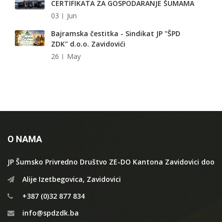
CERTIFIKATA ZA GOSPODARANJE ŠUMAMA
03
Jun
Bajramska čestitka - Sindikat JP "ŠPD
ZDK" d.o.o. Zavidovići
26
May
O NAMA
JP Šumsko Privredno Društvo ZE-DO Kantona Zavidovici doo
Alije Izetbegovica, Zavidovici
+387 (0)32 877 834
info@spdzdk.ba