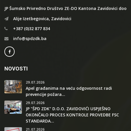
JP Šumsko Privredno Društvo ZE-DO Kantona Zavidovici doo
Alije Izetbegovica, Zavidovici
+387 (0)32 877 834
info@spdzdk.ba
NOVOSTI
29.07.2026
Apel građanima na veću odgovornost radi
prevencije požara...
29.07.2026
JP "ŠPD ZDK" D.O.O. ZAVIDOVIĆI USPJEŠNO
OKONČALO PROCES KONTROLE PROVEDBE FSC
STANDARDA...
21.07.2026