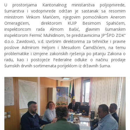
U prostorijama Kantonalnog ministarstva poljoprivrede,
šumarstva i vodoprivrede održan je sastanak sa resornim
ministrom Vinkom Marićem, njegovim pomoćnikom Anerom
Omeragićem, direktorom KUIP Besimom Spahićem,
inspektoricom rada Almom Bašić, glavnim šumarskim
inspektorom Fermić Muhidinom, te predstavnicima JP“ŠPD ZDK“
d.o.o. Zavidovići, v.d. izvršnim direktorima za tehničke i pravne
poslove Admirom Heljom i Mesudom Čamdžićem, na temu
problematike i izmjene zakonskih rješenja po pitanju Zakona o
radu, kao i postojeće Federalne odluke o načinu prodaje
šumskih drvnih sortimenata porijeklom iz državnih šuma.