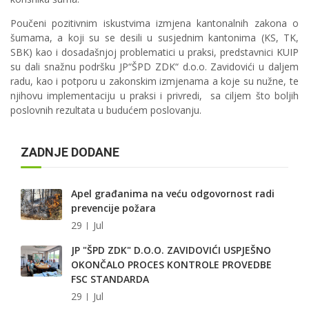
Poučeni pozitivnim iskustvima izmjena kantonalnih zakona o
šumama, a koji su se desili u susjednim kantonima (KS, TK,
SBK) kao i dosadašnjoj problematici u praksi, predstavnici KUIP
su dali snažnu podršku JP“ŠPD ZDK“ d.o.o. Zavidovići u daljem
radu, kao i potporu u zakonskim izmjenama a koje su nužne, te
njihovu implementaciju u praksi i privredi, sa ciljem što boljih
poslovnih rezultata u budućem poslovanju.
ZADNJE DODANE
Apel građanima na veću odgovornost radi
prevencije požara
29
Jul
JP "ŠPD ZDK" D.O.O. ZAVIDOVIĆI USPJEŠNO
OKONČALO PROCES KONTROLE PROVEDBE
FSC STANDARDA
29
Jul