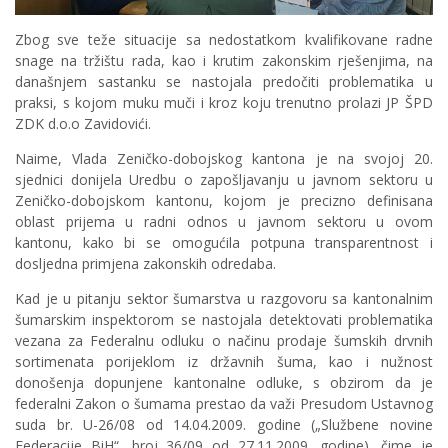
Zbog sve teže situacije sa nedostatkom kvalifikovane radne
snage na tržištu rada, kao i krutim zakonskim rješenjima, na
današnjem sastanku se nastojala predočiti problematika u
praksi, s kojom muku muči i kroz koju trenutno prolazi JP ŠPD
ZDK d.o.o Zavidovići.
Naime, Vlada Zeničko-dobojskog kantona je na svojoj 20.
sjednici donijela Uredbu o zapošljavanju u javnom sektoru u
Zeničko-dobojskom kantonu, kojom je precizno definisana
oblast prijema u radni odnos u javnom sektoru u ovom
kantonu, kako bi se omogućila potpuna transparentnost i
dosljedna primjena zakonskih odredaba.
Kad je u pitanju sektor šumarstva u razgovoru sa kantonalnim
šumarskim inspektorom se nastojala detektovati problematika
vezana za Federalnu odluku o načinu prodaje šumskih drvnih
sortimenata porijeklom iz državnih šuma, kao i nužnost
donošenja dopunjene kantonalne odluke, s obzirom da je
federalni Zakon o šumama prestao da važi Presudom Ustavnog
suda br. U-26/08 od 14.04.2009. godine („Službene novine
Federacije BiH“, broj 36/09 od 27.11.2009. godine), čime je