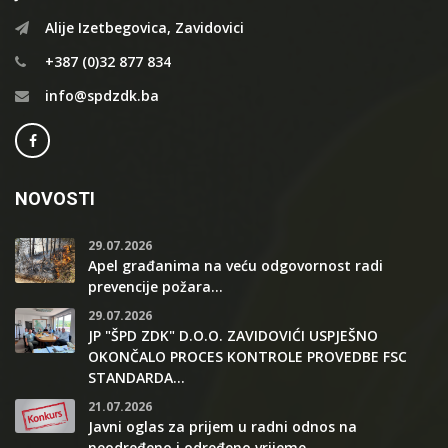
Alije Izetbegovica, Zavidovici
+387 (0)32 877 834
info@spdzdk.ba
NOVOSTI
29.07.2026
Apel građanima na veću odgovornost radi
prevencije požara...
29.07.2026
JP "ŠPD ZDK" D.O.O. ZAVIDOVIĆI USPJEŠNO
OKONČALO PROCES KONTROLE PROVEDBE FSC
STANDARDA...
21.07.2026
Javni oglas za prijem u radni odnos na
neodređeno i određeno vrijeme...