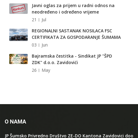
Javni oglas za prijem u radni odnos na
neodređeno i određeno vrijeme
21
Jul
REGIONALNI SASTANAK NOSILACA FSC
CERTIFIKATA ZA GOSPODARANJE ŠUMAMA
03
Jun
Bajramska čestitka - Sindikat JP "ŠPD
ZDK" d.o.o. Zavidovići
26
May
O NAMA
JP Šumsko Privredno Društvo ZE-DO Kantona Zavidovici doo