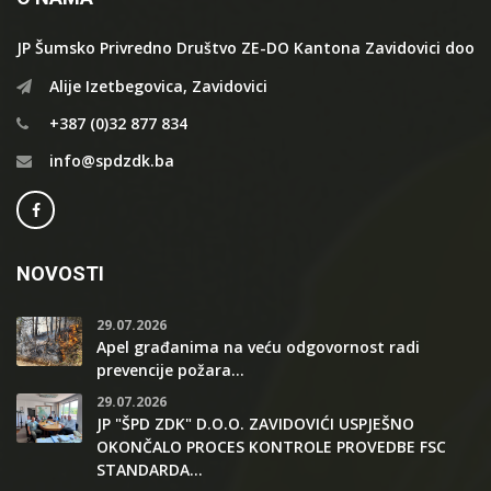
JP Šumsko Privredno Društvo ZE-DO Kantona Zavidovici doo
Alije Izetbegovica, Zavidovici
+387 (0)32 877 834
info@spdzdk.ba
NOVOSTI
29.07.2026
Apel građanima na veću odgovornost radi
prevencije požara...
29.07.2026
JP "ŠPD ZDK" D.O.O. ZAVIDOVIĆI USPJEŠNO
OKONČALO PROCES KONTROLE PROVEDBE FSC
STANDARDA...