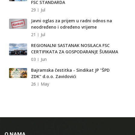
FSC STANDARDA
29
Jul
Javni oglas za prijem u radni odnos na
neodređeno i određeno vrijeme
21
Jul
REGIONALNI SASTANAK NOSILACA FSC
CERTIFIKATA ZA GOSPODARANJE ŠUMAMA
03
Jun
Bajramska čestitka - Sindikat JP "ŠPD
ZDK" d.o.o. Zavidovići
26
May
O NAMA