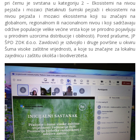
pri čemu je svrstana u kategoriju 2 – Ekosistemi na nivou
pejzaža i mozaici (Netaknuti šumski pejzaži i ekosistemi na
nivou pejzaža i mozaici ekosistema koji su značajni na
globalnom, regionalnom ili nacionalnom nivou i koji sadržavaju
održive populacije velike većine vrsta koje se prirodno pojavljuju
u prirodnim uzorcima distribucije i obilnosti). Pored prašume, JP
ŠPD ZDK d.o.o. Zavidovići je izdvojilo i druge površine u okviru
Šuma visoke zaštitne vrijednosti, a koje su značajne za lokalnu
zajednicu i zaštitu okoliša i biodiverziteta.