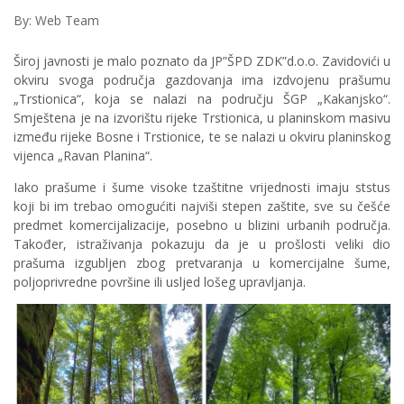
By: Web Team
Široj javnosti je malo poznato da JP”ŠPD ZDK”d.o.o. Zavidovići u
okviru svoga područja gazdovanja ima izdvojenu prašumu
„Trstionica“, koja se nalazi na području ŠGP „Kakanjsko“.
Smještena je na izvorištu rijeke Trstionica, u planinskom masivu
između rijeke Bosne i Trstionice, te se nalazi u okviru planinskog
vijenca „Ravan Planina“.
Iako prašume i šume visoke tzaštitne vrijednosti imaju ststus
koji bi im trebao omogućiti najviši stepen zaštite, sve su češće
predmet komercijalizacije, posebno u blizini urbanih područja.
Također, istraživanja pokazuju da je u prošlosti veliki dio
prašuma izgubljen zbog pretvaranja u komercijalne šume,
poljoprivredne površine ili usljed lošeg upravljanja.