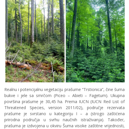
Realnu i potencijalnu vegetaciju prašume “Trstionica”, čine šuma
bukve i jele sa smrčom (Piceo – Abieti – Fagetum). Ukupna
površina prašume je 30,45 ha. Prema IUCN (IUCN Red List of
Threatened Species, version 2011/02), područje rezervata
prašume je svrstano u kategoriju I – a (strogo zaštićena
prirodna područja u svrhu naučnih istraživanja). Također,
prašuma je izdvojena u okviru Šuma visoke zaštitne vrijednosti,