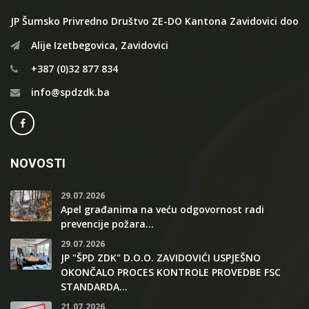
JP Šumsko Privredno Društvo ZE-DO Kantona Zavidovici doo
Alije Izetbegovica, Zavidovici
+387 (0)32 877 834
info@spdzdk.ba
NOVOSTI
29.07.2026
Apel građanima na veću odgovornost radi
prevencije požara...
29.07.2026
JP "ŠPD ZDK" D.O.O. ZAVIDOVIĆI USPJEŠNO
OKONČALO PROCES KONTROLE PROVEDBE FSC
STANDARDA...
21.07.2026