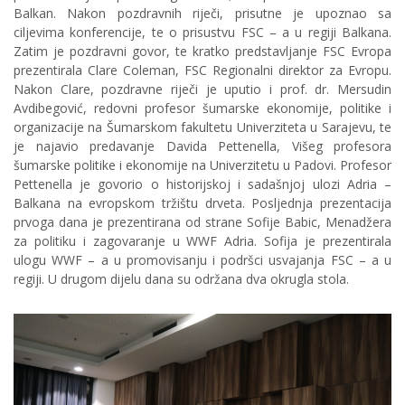
Balkan. Nakon pozdravnih riječi, prisutne je upoznao sa
ciljevima konferencije, te o prisustvu FSC – a u regiji Balkana.
Zatim je pozdravni govor, te kratko predstavljanje FSC Evropa
prezentirala Clare Coleman, FSC Regionalni direktor za Evropu.
Nakon Clare, pozdravne riječi je uputio i prof. dr. Mersudin
Avdibegović, redovni profesor šumarske ekonomije, politike i
organizacije na Šumarskom fakultetu Univerziteta u Sarajevu, te
je najavio predavanje Davida Pettenella, Višeg profesora
šumarske politike i ekonomije na Univerzitetu u Padovi. Profesor
Pettenella je govorio o historijskoj i sadašnjoj ulozi Adria –
Balkana na evropskom tržištu drveta. Posljednja prezentacija
prvoga dana je prezentirana od strane Sofije Babic, Menadžera
za politiku i zagovaranje u WWF Adria. Sofija je prezentirala
ulogu WWF – a u promovisanju i podršci usvajanja FSC – a u
regiji. U drugom dijelu dana su održana dva okrugla stola.