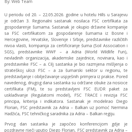
By: Web Team
U periodu od 20. – 22.05.2026. godine u hotelu Hills u Sarajevu
je održan 3. Regionalni sastanak nosilaca FSC certifikata za
gospodarenje šumama. Sastanak je okupio državne kompanije
sa FSC certifikatom za gospodarenje šumama iz Bosne i
Hercegovine, Hrvatske, Slovenije i Srbije, predstavnike različitih
nivoa vlasti, kompanija za certificiranje šuma (Soil Association i
SGS), predstavnike WWF – a Adria (World Wildlife Fun),
nevladinih organizacija, akademske zajednice, novinara, kao i
predstavnike FSC – a. Cilj sastanka je bio razmjena mišljenja o
strateškoj ulozi FSC – a za šumarski sektor u regionu, te
predstavljanje i obilježavanje uspješnih primjera iz prakse. Pored
navedenog, drugog dana sastanka su održane obuke za nosioce
certifikata (FM), te su predstavljeni FSC EUDR paket za
usklađivanje (Regulatorni model), FSC TRACE i revizija FSC
principa, kriterija i indikatora. Sastanak je modelirao Diego
Florian, FSC predstavnik za Adria – Balkan uz pomoć Nermina
Hadžića, FSC tehničkog saradnika za Adria – Balkan regiju.
Prvog dan sastanka je započeo konferencijom gdje je
pozdravne riječi uputio Diego Florian, FSC predstavnik za Adria –