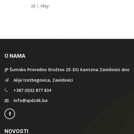
26
May
O NAMA
JP Šumsko Privredno Društvo ZE-DO Kantona Zavidovici doo
Alije Izetbegovica, Zavidovici
+387 (0)32 877 834
info@spdzdk.ba
NOVOSTI