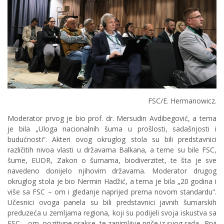
FSC/E. Hermanowicz.
Moderator prvog je bio prof. dr. Mersudin Avdibegović, a tema
je bila „Uloga nacionalnih šuma u prošlosti, sadašnjosti i
budućnosti“. Akteri ovog okruglog stola su bili predstavnici
različitih nivoa vlasti u državama Balkana, a teme su bile FSC,
šume, EUDR, Zakon o šumama, biodiverzitet, te šta je sve
navedeno donijelo njihovim državama. Moderator drugog
okruglog stola je bio Nermin Hadžić, a tema je bila „20 godina i
više sa FSC – om i gledanje naprijed prema novom standardu“.
Učesnici ovoga panela su bili predstavnici javnih šumarskih
preduzeća u zemljama regiona, koji su podijeli svoja iskustva sa
FSC – om, pozitivne prakse, te zanimljive priče iz svog rada. Prvi