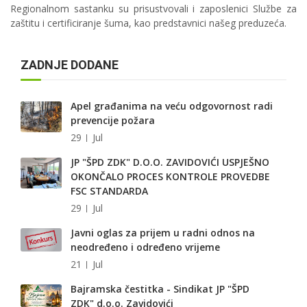
Regionalnom sastanku su prisustvovali i zaposlenici Službe za
zaštitu i certificiranje šuma, kao predstavnici našeg preduzeća.
ZADNJE DODANE
Apel građanima na veću odgovornost radi
prevencije požara
29
Jul
JP "ŠPD ZDK" D.O.O. ZAVIDOVIĆI USPJEŠNO
OKONČALO PROCES KONTROLE PROVEDBE
FSC STANDARDA
29
Jul
Javni oglas za prijem u radni odnos na
neodređeno i određeno vrijeme
21
Jul
Bajramska čestitka - Sindikat JP "ŠPD
ZDK" d.o.o. Zavidovići