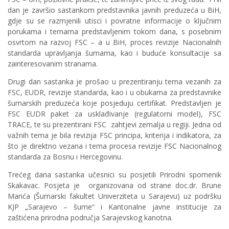
dan je završio sastankom predstavnika javnih preduzeća u BiH,
gdje su se razmjenili utisci i povratne informacije o ključnim
porukama i temama predstavljenim tokom dana, s posebnim
osvrtom na razvoj FSC – a u BiH, proces revizije Nacionalnih
standarda upravljanja šumama, kao i buduće konsultacije sa
zainteresovanim stranama.
Drugi dan sastanka je prošao u prezentiranju tema vezanih za
FSC, EUDR, revizije standarda, kao i u obukama za predstavnike
šumarskih preduzeća koje posjeduju certifikat. Predstavljen je
FSC EUDR paket za usklađivanje (regulatorni model), FSC
TRACE, te su prezentirani FSC zahtjevi zemalja u regiji. Jedna od
važnih tema je bila revizija FSC principa, kriterija i indikatora, za
što je direktno vezana i tema procesa revizije FSC Nacionalnog
standarda za Bosnu i Hercegovinu.
Trećeg dana sastanka učesnici su posjetili Prirodni spomenik
Skakavac. Posjeta je organizovana od strane doc.dr. Brune
Marića (Šumarski fakultet Univerziteta u Sarajevu) uz podršku
KJP „Sarajevo – šume“ i Kantonalne javne institucije za
zaštićena prirodna područja Sarajevskog kanotna.