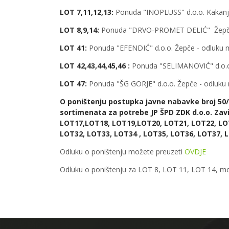
LOT 7,11,12,13:
Ponuda "INOPLUSS" d.o.o. Kakanj
LOT 8,9,14:
Ponuda "DRVO-PROMET DELIĆ" Žepče 
LOT 41:
Ponuda "EFENDIĆ" d.o.o. Žepče - odluku 
LOT 42,43,44,45,46 :
Ponuda "SELIMANOVIĆ" d.o.o
LOT 47:
Ponuda "ŠG GORJE" d.o.o. Žepče - odluku
O poništenju postupka javne nabavke broj 50/
sortimenata za potrebe JP ŠPD ZDK d.o.o. Zav
LOT17,LOT18, LOT19,LOT20, LOT21, LOT22, LOT
LOT32, LOT33, LOT34 , LOT35, LOT36, LOT37, L
Odluku o poništenju možete preuzeti
OVDJE
Odluku o poništenju za LOT 8, LOT 11, LOT 14, m