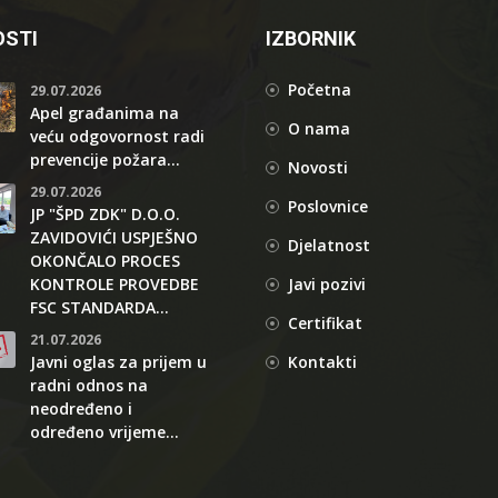
STI
IZBORNIK
Početna
29.07.2026
Apel građanima na
O nama
veću odgovornost radi
prevencije požara...
Novosti
29.07.2026
Poslovnice
JP "ŠPD ZDK" D.O.O.
ZAVIDOVIĆI USPJEŠNO
Djelatnost
OKONČALO PROCES
KONTROLE PROVEDBE
Javi pozivi
FSC STANDARDA...
Certifikat
21.07.2026
Javni oglas za prijem u
Kontakti
radni odnos na
neodređeno i
određeno vrijeme...