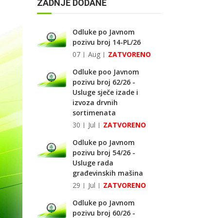
ZADNJE DODANE
Odluke po Javnom
pozivu broj 14-PL/26
07
Aug
ZATVORENO
Odluke poo Javnom
pozivu broj 62/26 -
Usluge sječe izade i
izvoza drvnih
sortimenata
30
Jul
ZATVORENO
Odluke po Javnom
pozivu broj 54/26 -
Usluge rada
građevinskih mašina
29
Jul
ZATVORENO
Odluke po Javnom
pozivu broj 60/26 -