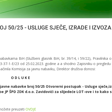
 50/25 - USLUGE SJEČE, IZRADE I IZVOZA
bavkama BiH (Službeni glasnik BiH, br. 39/14, i 59/22), Pravilnika o
3-37-1-E/23 od 25.02.2023. godine a a shodno Zapisniku o pregledu i
ačinila Komisija za javnu nabavku, Direktor društva donosi:
O D L U K E
javne nabavke broj 50/25 Otvorerni postupak - Usluge sječe,iz
JP ŠPD ZDK d.o.o. Zavidovići za slijedeće LOT-ove i to kako sl
možete preuzeti
OVDJE