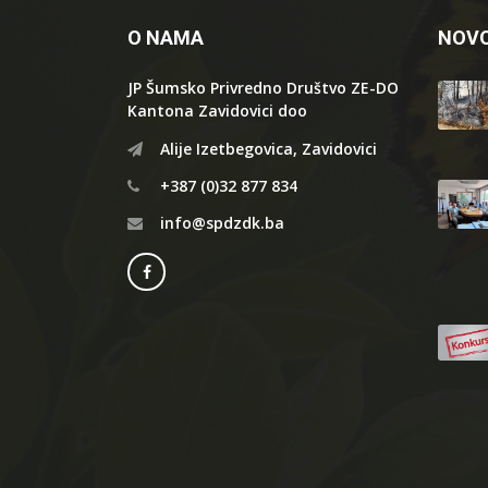
O NAMA
NOVO
JP Šumsko Privredno Društvo ZE-DO
Kantona Zavidovici doo
Alije Izetbegovica, Zavidovici
+387 (0)32 877 834
info@spdzdk.ba