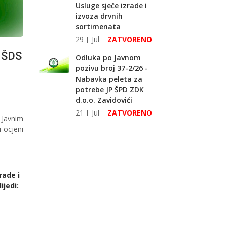
Usluge sječe izrade i
izvoza drvnih
sortimenata
29
Jul
ZATVORENO
 ŠDS
Odluka po Javnom
pozivu broj 37-2/26 -
Nabavka peleta za
potrebe JP ŠPD ZDK
d.o.o. Zavidovići
21
Jul
ZATVORENO
 Javnim
 ocjeni
rade i
ijedi: