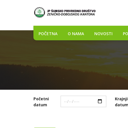
POČETNA
O NAMA
NOVOSTI
PO
Početni
Krajnji
datum
datu