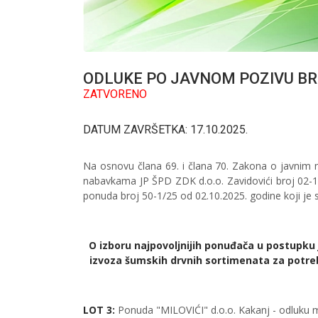
ODLUKE PO JAVNOM POZIVU BROJ
ZATVORENO
DATUM ZAVRŠETKA: 17.10.2025.
Na osnovu člana 69. i člana 70. Zakona o javnim na
nabavkama JP ŠPD ZDK d.o.o. Zavidovići broj 02-1
ponuda broj 50-1/25 od 02.10.2025. godine koji je s
O izboru najpovoljnijih ponuđača u postupku 
izvoza šumskih drvnih sortimenata za potrebe 
LOT 3:
Ponuda "MILOVIĆI" d.o.o. Kakanj - odluku 