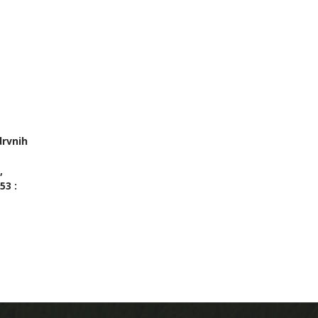
drvnih
,
53 :