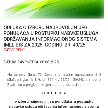
ODLUKA O IZBORU NAJPOVOLJNIJEG
PONUĐAČA U POSTUPKU NABVKE USLUGA
ODRŽAVANJA INFORMACIONOG SISTEMA
IMEL BIS ZA 2025. GODINU, BR. 40/25
ZATVORENO
DATUM ZAVRŠETKA: 08.08.2025.
Na osnovu člana 70. Zakona o javnim nabavkama BiH
(Službeni glasnik BiH, br. 39/14 , 59/22 i 50/24), a shodno
Zapisniku o pregledu i ocjeni ponuda, donosi se,
O D L U K A
o izboru najpovoljnijeg ponuđača u postupku
nabavke usluga održavanja informacionog sistema