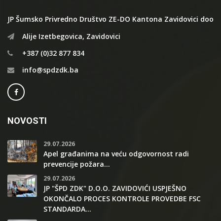
JP Šumsko Privredno Društvo ZE-DO Kantona Zavidovici doo
Alije Izetbegovica, Zavidovici
+387 (0)32 877 834
info@spdzdk.ba
NOVOSTI
29.07.2026
Apel građanima na veću odgovornost radi
prevencije požara...
29.07.2026
JP "ŠPD ZDK" D.O.O. ZAVIDOVIĆI USPJEŠNO
OKONČALO PROCES KONTROLE PROVEDBE FSC
STANDARDA...