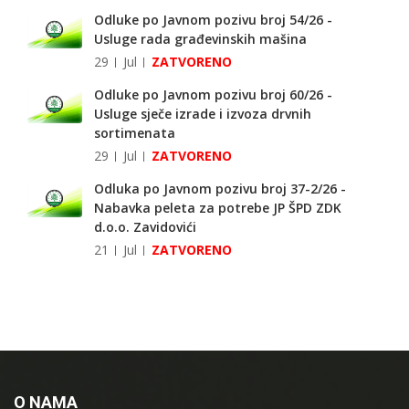
Odluke po Javnom pozivu broj 54/26 -
Usluge rada građevinskih mašina
29
Jul
ZATVORENO
Odluke po Javnom pozivu broj 60/26 -
Usluge sječe izrade i izvoza drvnih
sortimenata
29
Jul
ZATVORENO
Odluka po Javnom pozivu broj 37-2/26 -
Nabavka peleta za potrebe JP ŠPD ZDK
d.o.o. Zavidovići
21
Jul
ZATVORENO
O NAMA