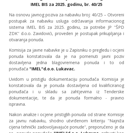
IMEL BIS za 2025. godinu, br. 40/25
Na osnovu javnog poziva za nabavku broj: 40/25 – Otvoreni
postupak za nabavku usluga održavanja informacionog
sistema IMEL BIS za 2025. godinu, za potrebe JP ''ŠPD
ZDK'' d.o.o. Zavidovići, proveden je postupak prikupljanja i
otvaranja ponuda.
Komisija za javne nabavke je u Zapisniku o pregledu i ocjeni
ponuda konstatovala da je na pomenuti javni poziv
dostavljena jedna blagovremena ponuda i to od
ponuđača
"IMEL"d.o.o. Lukavac.
Uvidom u pristiglu dokumentaciju ponuđača Komisija je
konstatovala da je ponuda dostavljena od kvalificiranog
ponuđača i u skladu sa zahtjevima iz Tenderske
dokumentacije, te da je ponuda formalno - pravno
ispravna.
Nakon analize i ocjene pristiglih ponuda od strane Komisije
za javnu nabavku, shodno utvrđenom kriteriju ''Najniža
cijena tehnički zadovoljavajuće ponude'', preporučeno je da