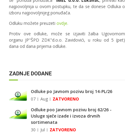
se ponuda ponuđača
"IMEL"d.o.o. Lukavac
, prihvati kao
najpovoljnija u ovom postupku, te da se donese Odluka o
izboru najpovoljnijeg ponuđača.
Odluku možete preuzeti
ovdje.
Protiv ove odluke, može se izjaviti žalba Ugovornom
organu JP"ŠPD ZDK"d.o.o. Zavidovići, u roku od 5 (pet)
dana od dana prijema odluke.
ZADNJE DODANE
Odluke po Javnom pozivu broj 14-PL/26
07
Aug
ZATVORENO
Odluke poo Javnom pozivu broj 62/26 -
Usluge sječe izade i izvoza drvnih
sortimenata
30
Jul
ZATVORENO