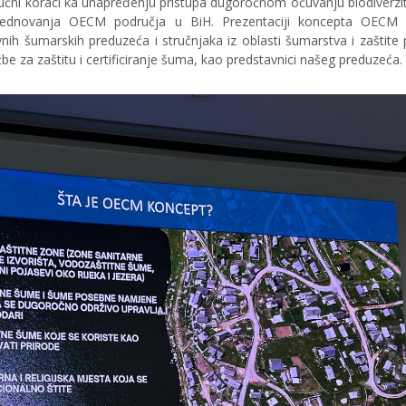
jučni koraci ka unapređenju pristupa dugoročnom očuvanju biodiverzit
rednovanja OECM područja u BiH. Prezentaciji koncepta OECM
javnih šumarskih preduzeća i stručnjaka iz oblasti šumarstva i zaštite 
be za zaštitu i certificiranje šuma, kao predstavnici našeg preduzeća.