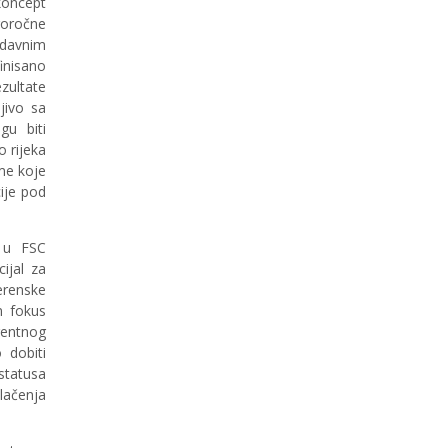
koncept
goročne
odavnim
inisano
ezultate
jivo sa
gu biti
o rijeka
me koje
cije pod
m u FSC
ijal za
erenske
n fokus
rentnog
 dobiti
statusa
lačenja