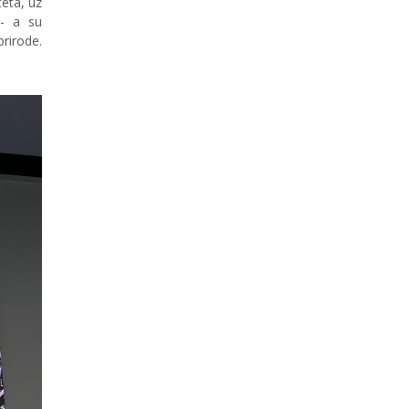
eta, uz
 - a su
prirode.