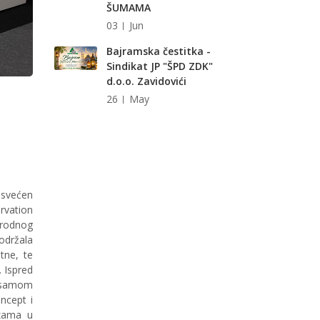
ŠUMAMA
03
Jun
Bajramska čestitka -
Sindikat JP "ŠPD ZDK"
d.o.o. Zavidovići
26
May
osvećen
rvation
arodnog
održala
tne, te
 Ispred
o samom
ncept i
azama u