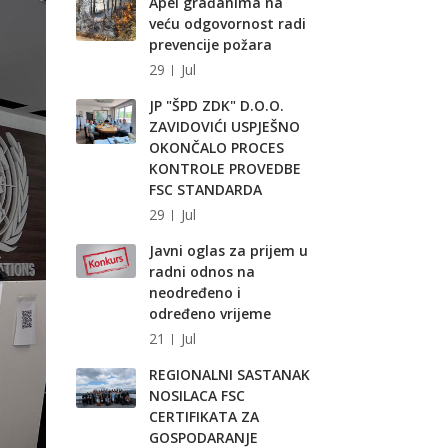
Apel građanima na
veću odgovornost radi
prevencije požara
29
Jul
JP "ŠPD ZDK" D.O.O.
ZAVIDOVIĆI USPJEŠNO
OKONČALO PROCES
KONTROLE PROVEDBE
FSC STANDARDA
29
Jul
Javni oglas za prijem u
radni odnos na
neodređeno i
određeno vrijeme
21
Jul
REGIONALNI SASTANAK
NOSILACA FSC
CERTIFIKATA ZA
GOSPODARANJE