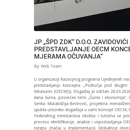
JP „ŠPD ZDK“ D.O.O. ZAVIDOVI
PREDSTAVLJANJE OECM KONCE
MJERAMA OČUVANJA“
By: Web Team
U organizaciji Razvojnog programa Ujedinjenih nac
predstavljanju koncepta „Područja pod drugim
Measures (OECM))). Događaj je održan 26.03.202
dana šuma, posvećen temi „Šume i ekonomija“, n
Senka Mutabdžija-Bećirović, projektna menadžeric
uputila učesnike događaja u sami koncept OECM, t
Federalnog ministarstva okoliša i turizma se pri
procesu identifikacije, analize i uspostavljanja
njegov značaj u implementaciji Globalnog okvi