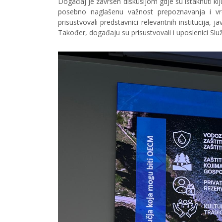
Događaj je završen diskusijom gdje su istaknuti kl
posebno naglašenu važnost prepoznavanja i v
prisustvovali predstavnici relevantnih institucija, 
Također, događaju su prisustvovali i uposlenici Služ