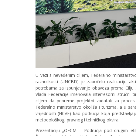
U vezi s nevedenim ciljem, Federalno ministarstvo
raznolikosti (UNCBD) je započelo realizaciju akti
potrebama za ispunjavanje obaveza prema Cilju 
Vlada Federacije imenovala interresorni stručni t
ciljem da pripreme projektni zadatak za proces 
Federalno ministarstvo okoliša i turizma, a u sa
vrijednosti (HCVF) kao područja koja predstavlja
metodološkog, pravnog i tehničkog okvira.
Prezentaciju „OECM – Područja pod drugim efi