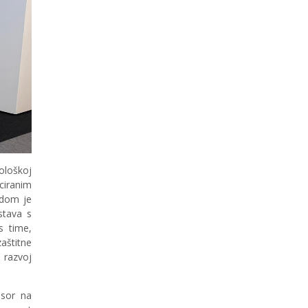
ološkoj
ciranim
odom je
stava s
s time,
aštitne
 razvoj
esor na