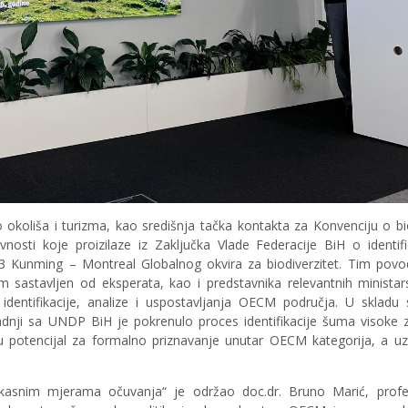
 okoliša i turizma, kao središnja tačka kontakta za Konvenciju o bi
vnosti koje proizilaze iz Zaključka Vlade Federacije BiH o identifi
3 Kunming – Montreal Globalnog okvira za biodiverzitet. Tim pov
im sastavljen od eksperata, kao i predstavnika relevantnih ministar
identifikacije, analize i uspostavljanja OECM područja. U skladu 
radnji sa UNDP BiH je pokrenulo proces identifikacije šuma visoke z
ju potencijal za formalno priznavanje unutar OECM kategorija, a uz
kasnim mjerama očuvanja“ je održao doc.dr. Bruno Marić, prof