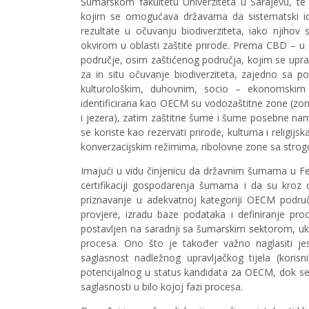
Šumarskom fakultetu Univerziteta u Sarajevu, t
kojim se omogućava državama da sistematski iden
rezultate u očuvanju biodiverziteta, iako njihov
okvirom u oblasti zaštite prirode. Prema CBD – u 
područje, osim zaštićenog područja, kojim se uprav
za in situ očuvanje biodiverziteta, zajedno sa 
kulturološkim, duhovnim, socio – ekonomskim 
identificirana kao OECM su vodozaštitne zone (zone
i jezera), zatim zaštitne šume i šume posebne na
se koriste kao rezervati prirode, kulturna i religijs
konverzacijskim režimima, ribolovne zone sa strogo
Imajući u vidu činjenicu da državnim šumama u F
certifikaciji gospodarenja šumama i da su kroz
priznavanje u adekvatnoj kategoriji OECM područ
provjere, izradu baze podataka i definiranje p
postavljen na saradnji sa šumarskim sektorom, uklj
procesa. Ono što je također važno naglasiti 
saglasnost nadležnog upravljačkog tijela (koris
potencijalnog u status kandidata za OECM, dok se
saglasnosti u bilo kojoj fazi procesa.