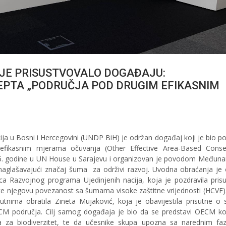
ĆI JE PRISUSTVOVALO DOGAĐAJU:
PTA „PODRUČJA POD DRUGIM EFIKASNIM
ija u Bosni i Hercegovini (UNDP BiH) je održan događaj koji je bio p
 efikasnim mjerama očuvanja (Other Effective Area-Based Conse
6. godine u UN House u Sarajevu i organizovan je povodom Međun
aglašavajući značaj šuma za održivi razvoj. Uvodna obraćanja je 
a Razvojnog programa Ujedinjenih nacija, koja je pozdravila prisu
e njegovu povezanost sa šumama visoke zaštitne vrijednosti (HCVF).
sutnima obratila Zineta Mujaković, koja je obavijestila prisutne 
 OECM područja. Cilj samog događaja je bio da se predstavi OECM ko
ra za biodiverzitet, te da učesnike skupa upozna sa narednim f