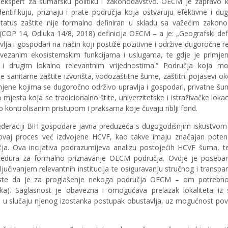
e ekspert za šumarsku politiku i zakonodavstvo. OECM je zapravo 
tifikuju, priznaju i prate područja koja ostvaruju efektivne i du
 status zaštite nije formalno definiran u skladu sa važećim zakon
(COP 14, Odluka 14/8, 2018) definicija OECM – a je: „Geografski def
lja i gospodari na način koji postiže pozitivne i održive dugoročne r
povezanim ekosistemskim funkcijama i uslugama, te gdje je primjen
i drugim lokalno relevantnim vrijednostima.“ Područja koja mo
 sanitarne zaštite izvorišta, vodozaštitne šume, zaštitni pojasevi ok
mjene kojima se dugoročno održivo upravlja i gospodari, privatne šu
ka mjesta koja se tradicionalno štite, univerzitetske i istraživačke loka
 kontrolisanim pristupom i praksama koje čuvaju riblji fond.
ederaciji BiH gospodare javna preduzeća s dugogodišnjim iskustvo
 ovaj proces već izdvojene HCVF, kao takve imaju značajan potenc
ja. Ova incijativa podrazumijeva analizu postojećih HCVF šuma, t
rocedura za formalno priznavanje OECM područja. Ovdje je poseba
učivanjem relevantnih institucija te osiguravanju stručnog i transpa
jeste da je za proglašenje nekoga područja OECM – om potrebno
nika). Saglasnost je obavezna i omogućava prelazak lokaliteta iz 
 u slučaju njenog izostanka postupak obustavlja, uz mogućnost pov