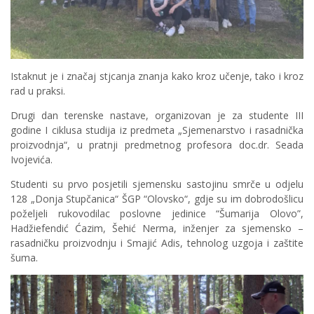
Istaknut je i značaj stjcanja znanja kako kroz učenje, tako i kroz
rad u praksi.
Drugi dan terenske nastave, organizovan je za studente III
godine I ciklusa studija iz predmeta „Sjemenarstvo i rasadnička
proizvodnja“, u pratnji predmetnog profesora doc.dr. Seada
Ivojevića.
Studenti su prvo posjetili sjemensku sastojinu smrče u odjelu
128 „Donja Stupčanica“ ŠGP “Olovsko“, gdje su im dobrodošlicu
poželjeli rukovodilac poslovne jedinice “Šumarija Olovo”,
Hadžiefendić Ćazim, Šehić Nerma, inženjer za sjemensko –
rasadničku proizvodnju i Smajić Adis, tehnolog uzgoja i zaštite
šuma.