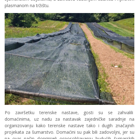
plasmanom na tržištu.
Po završetku terenske nastave, gosti su se zahvalili
domaćinima, uz nadu za nastavak zajedničke saradnje na
organizovanju kako terenske nastave tako i dugih značajnih
projekata za šumarstvo. Domaćini su pak bili zadovoljni, jer su
na ovaj način doprinijeli osposobljavanju budućih šumarskih