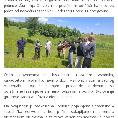
jedinice „Šumarija Olovo“, i sa površinom od 15,5 ha, slovi za
jedan od najvećih rasadnika u Federaciji Bosne i Hercegovine.
Osim upoznavanja sa historijskim razvojem rasadnika,
kapacitetom rasdanika, nadmorskom visinom, vrstama sadnog
materijala koje se u njemu proizvode, studentima su
pojašnjene faze sjetve sjemena, održavanja ponika, školovanje
(pikiranje sadnica) i faza vađenja sadnica.
Na ovaj način je zaokružena i pobliže pojašnjena sjemensko –
rasdanička proizvodnja, koja počinje sakupljanjem sjemena u
sjemenskim objektima, a završava vađenjem sadnica i njihovim