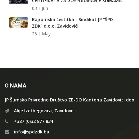
CERTIFIKATA ZA GOSPODARANJE ŠUMAMA
03
Jun
Bajramska čestitka - Sindikat JP "ŠPD
ZDK" d.o.o. Zavidovići
26
May
O NAMA
JP Šumsko Privredno Društvo ZE-DO Kantona Zavidovici doo
Alije Izetbegovica, Zavidovici
+387 (0)32 877 834
info@spdzdk.ba