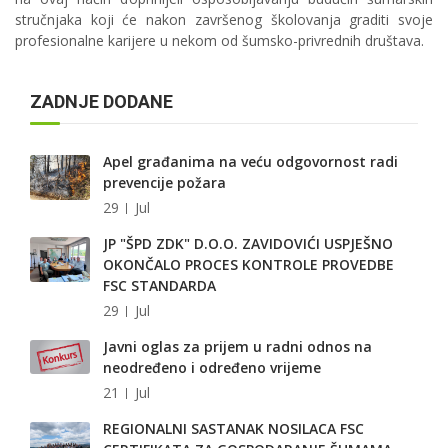
stručnjaka koji će nakon završenog školovanja graditi svoje
profesionalne karijere u nekom od šumsko-privrednih društava.
ZADNJE DODANE
Apel građanima na veću odgovornost radi
prevencije požara
29
Jul
JP "ŠPD ZDK" D.O.O. ZAVIDOVIĆI USPJEŠNO
OKONČALO PROCES KONTROLE PROVEDBE
FSC STANDARDA
29
Jul
Javni oglas za prijem u radni odnos na
neodređeno i određeno vrijeme
21
Jul
REGIONALNI SASTANAK NOSILACA FSC