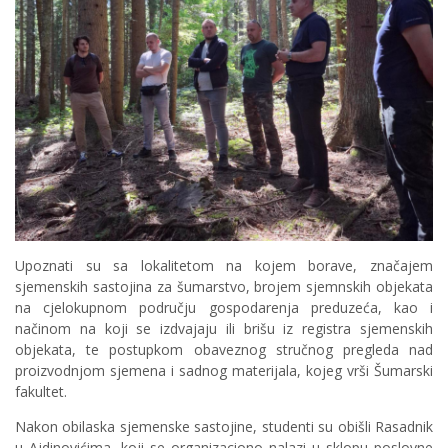
Upoznati su sa lokalitetom na kojem borave, značajem
sjemenskih sastojina za šumarstvo, brojem sjemnskih objekata
na cjelokupnom području gospodarenja preduzeća, kao i
načinom na koji se izdvajaju ili brišu iz registra sjemenskih
objekata, te postupkom obaveznog stručnog pregleda nad
proizvodnjom sjemena i sadnog materijala, kojeg vrši Šumarski
fakultet.
Nakon obilaska sjemenske sastojine, studenti su obišli Rasadnik
u Ajdinovićima, koji se organizaciono nalazi u sklopu poslovne