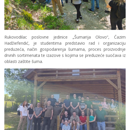
Rukovodilac poslovne jedinice „Šumarija Olovo“, Ćazim
Hadžiefendić, je studentima predstavio rad i organizaciju
preduzeća, način gospodarenja šumama, proces proizvodnje
drvnih sortimenata te izazove s kojima se preduzeće suočava iz
oblasti zaštite šuma.