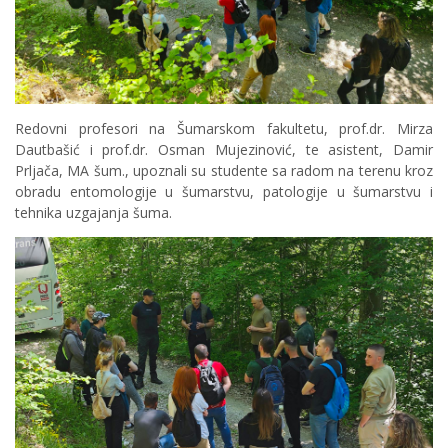
Redovni profesori na Šumarskom fakultetu, prof.dr. Mirza
Dautbašić i prof.dr. Osman Mujezinović, te asistent, Damir
Prljača, MA šum., upoznali su studente sa radom na terenu kroz
obradu entomologije u šumarstvu, patologije u šumarstvu i
tehnika uzgajanja šuma.