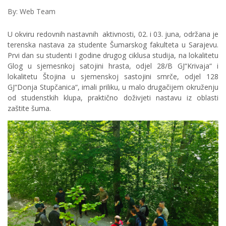
By: Web Team
U okviru redovnih nastavnih aktivnosti, 02. i 03. juna, održana je
terenska nastava za studente Šumarskog fakulteta u Sarajevu.
Prvi dan su studenti I godine drugog ciklusa studija, na lokalitetu
Glog u sjemesnkoj satojini hrasta, odjel 28/B GJ“Krivaja“ i
lokalitetu Štojina u sjemenskoj sastojini smrče, odjel 128
GJ“Donja Stupčanica“, imali priliku, u malo drugačijem okruženju
od studenstkih klupa, praktično doživjeti nastavu iz oblasti
zaštite šuma.