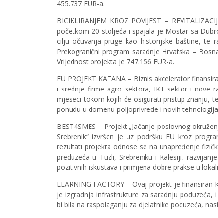
455.737 EUR-a.
BICIKLIRANJEM KROZ POVIJEST – REVITALIZACI
početkom 20 stoljeća i spajala je Mostar sa Dubrovn
cilju očuvanja pruge kao historijske baštine, te 
Prekogranični program saradnje Hrvatska – Bosna
Vrijednost projekta je 747.156 EUR-a.
EU PROJEKT KATANA – Biznis akcelerator finansiran
i srednje firme agro sektora, IKT sektor i nove ra
mjeseci tokom kojih će osigurati pristup znanju, teh
ponudu u domenu poljoprivrede i novih tehnologija
BEST4SMES – Projekt „Jačanje poslovnog okruženja 
Srebrenik“ izvršen je uz podršku EU kroz prog
rezultati projekta odnose se na unapređenje fizič
preduzeća u Tuzli, Srebreniku i Kalesiji, razvija
pozitivnih iskustava i primjena dobre prakse u lo
LEARNING FACTORY – Ovaj projekt je finansiran kr
je izgradnja infrastrukture za saradnju poduzeća, i 
bi bila na raspolaganju za djelatnike poduzeća, nast