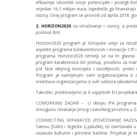
efikasnije iskoristili svoje potencijale i postigl
vrijedan 16,1 milijun eura, zajednički ga finansir
razvoj. Ovaj program se provodi od aprila 2018. g
2. HORIZON2020
za istraživanje i razvoj, a pre
poslova BiH;
Horizon2020 program je Evropske unije za istraži
aspekte programa konkurentsnosti i inovacije CIP i
programa Horizon2020 temelji se na tri glavna pr
program karakterizira širi pristup, posebno za manje
(od faze idejnog koncepta i izvodljivosti, preko is
Program je namijenjen svim organizacijama iz d
sredstava organizacijama iz svih sektora (akademsk
Također, predstavljeno je 6 uspješnih EU projekata 
COWORKING ZADAR – U sklopu IPA programa pro
omogućio otvaranje prvog coworking prostora u Zad
CONNECTING SEPARATED (POVEZIVANJE RAZDVOJEN
Salonu (Solin) i Bigeste (Ljubuški), te završavala
razasute kulturne i prirodne baštine. Projekat je i