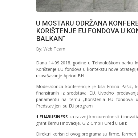
U MOSTARU ODRŽANA KONFEREN
KORIŠTENJE EU FONDOVA U KO
BALKAN“
By: Web Team
Dana 14.09.2018. godine u Tehnološkom parku In
Korištenje EU fondova u kontekstu nove Strategij
usavršavanje Apriori BH.
Moderatorica konferencije je bila Emina Pašić, ko
finansiranih iz sredstava EU. Uvodno predavanj
parlamentu na temu „Korištenja EU fondova u k
Predstavljeni su EU programi:
1
.
EU4BUSINESS
za razvoj konkurentnosti i inovati
grant šemu i inovacije, GIZ GmbH Ured u BiH;
Direktni korisnici ovog programa su firme, farmeri 