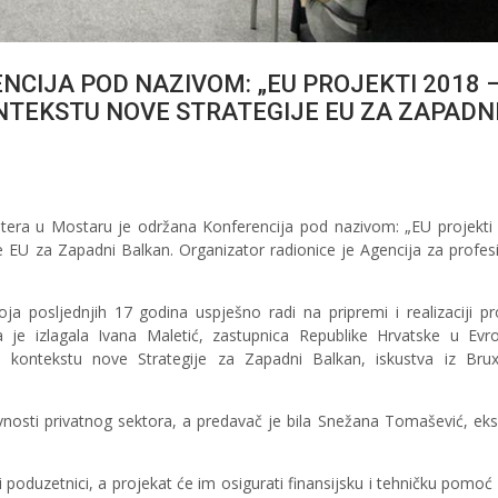
CIJA POD NAZIVOM: „EU PROJEKTI 2018 
NTEKSTU NOVE STRATEGIJE EU ZA ZAPADN
tera u Mostaru je održana Konferencija pod nazivom: „EU projekti
e EU za Zapadni Balkan. Organizator radionice je Agencija za profes
ja posljednjih 17 godina uspješno radi na pripremi i realizaciji pr
a je izlagala Ivana Maletić, zastupnica Republike Hrvatske u Ev
ontekstu nove Strategije za Zapadni Balkan, iskustva iz Bruxe
vnosti privatnog sektora, a predavač je bila Snežana Tomašević, eks
i poduzetnici, a projekat će im osigurati finansijsku i tehničku pomoć