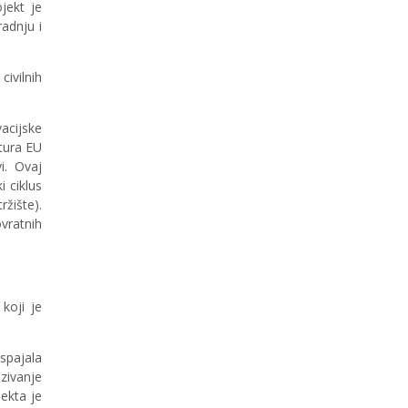
ojekt je
radnju i
ivilnih
acijske
ktura EU
i. Ovaj
i ciklus
ržište).
vratnih
koji je
spajala
zivanje
jekta je