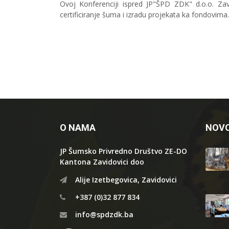
Ovoj Konferenciji ispred JP"ŠPD ZDK" d.o.o. Zavi
certificiranje šuma i izradu projekata ka fondovima.
O NAMA
NOVO
JP Šumsko Privredno Društvo ZE-DO
Kantona Zavidovici doo
Alije Izetbegovica, Zavidovici
+387 (0)32 877 834
info@spdzdk.ba