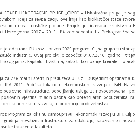
JA STARE USKOTRAČNE PRUGE „ĆIRO“ – Uskotračna pruga je sag
ikom. Ideja za revitalizaciju ove linije kao biciklističke staze stvor
razvijanja nove turističke ponude. Projekt je finansiran sredstvima 
 i Hercegovina 2007 – 2013, IPA komponenta II – Prekogranična sa
 je od strane EU kroz Horizon 2020 program. Ciljna grupa su startap
stuće industrije. Ovaj projekt je započet 01.07.2016. godine i traja
nologijama, kapitalu i tržištima, kako bi kompanije kreirale ili ojača
.
za više malih i srednjih preduzeća u Tuzli i susjednim opštinama Kal
ram IPA 2011 Podrška lokalnom ekonomskom razvoju u BiH. Najzna
ke poslovne infrastrukture, poboljšanje usluga za novoosnovana i po
nje poslovnih vještina mladih osoba kao potencijalnih poduzetnika, r
kalnom ekonomskom razvoju, te promociju poduzetništva.
oz Program za lokalnu samoupravu i ekonomski razvoj u BiH. Cilj p
izgradnja inovativne infrastrukture za edukaciju, istraživanje i inovac
avnike i studente fakulteta.