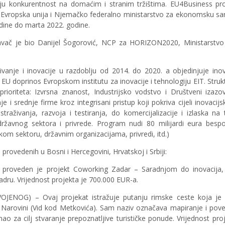
i bolju konkurentnost na domaćim i stranim tržištima. EU4Business pr
aju Evropska unija i Njemačko federalno ministarstvo za ekonomsku sa
odine do marta 2022. godine.
davač je bio Danijel Šogorović, NCP za HORIZON2020, Ministarstvo c
vanje i inovacije u razdoblju od 2014. do 2020. a objedinjuje inov
 EU doprinos Evropskom institutu za inovacije i tehnologiju EIT. Stru
ioriteta: Izvrsna znanost, Industrijsko vodstvo i Društveni izazov
 i srednje firme kroz integrisani pristup koji pokriva cijeli inovacijsk
traživanja, razvoja i testiranja, do komercijalizacije i izlaska na t
ržavnog sektora i privrede. Program nudi 80 milijardi eura bespo
om sektoru, državnim organizacijama, privredi, itd.)
provedenih u Bosni i Hercegovini, Hrvatskoj i Srbiji:
veden je projekt Coworking Zadar – Saradnjom do inovacija, 
ru. Vrijednost projekta je 700.000 EUR-a.
OG) – Ovaj projekat istražuje putanju rimske ceste koja je 
 u Narovini (Vid kod Metkovića). Sam naziv označava mapiranje i pove
mao za cilj stvaranje prepoznatljive turističke ponude. Vrijednost pro