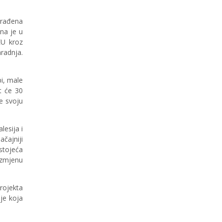
rađena
ena je u
EU kroz
radnja.
i, male
t će 30
le svoju
esija i
čajniji
stojeća
azmjenu
rojekta
ije koja