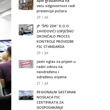
Apel građanima na
veću odgovornost radi
prevencije požara
29
Jul
JP "ŠPD ZDK" D.O.O.
ZAVIDOVIĆI USPJEŠNO
OKONČALO PROCES
KONTROLE PROVEDBE
FSC STANDARDA
29
Jul
Javni oglas za prijem u
radni odnos na
neodređeno i
određeno vrijeme
21
Jul
REGIONALNI SASTANAK
NOSILACA FSC
CERTIFIKATA ZA
GOSPODARANJE