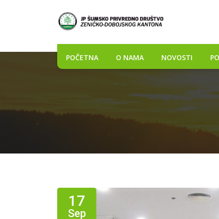
POČETNA
O NAMA
NOVOSTI
PO
17
Sep