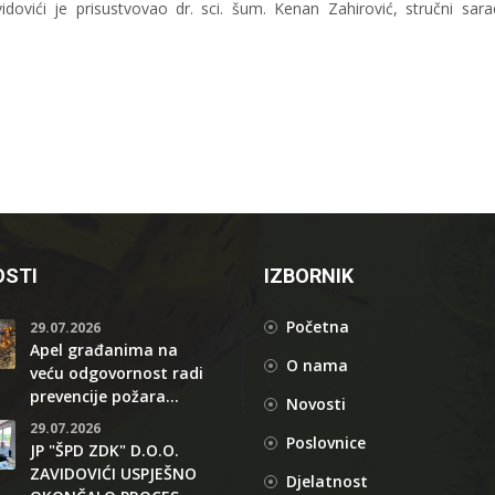
dovići je prisustvovao dr. sci. šum. Kenan Zahirović, stručni sara
STI
IZBORNIK
Početna
29.07.2026
Apel građanima na
O nama
veću odgovornost radi
prevencije požara...
Novosti
29.07.2026
Poslovnice
JP "ŠPD ZDK" D.O.O.
ZAVIDOVIĆI USPJEŠNO
Djelatnost