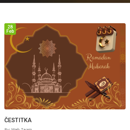
28
Feb
ČESTITKA
By: Web Team