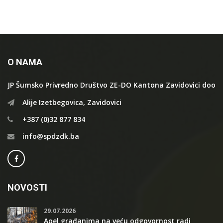
O NAMA
JP Šumsko Privredno Društvo ZE-DO Kantona Zavidovici doo
Alije Izetbegovica, Zavidovici
+387 (0)32 877 834
info@spdzdk.ba
NOVOSTI
29.07.2026
Apel građanima na veću odgovornost radi