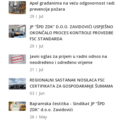
Apel građanima na veću odgovornost radi
prevencije požara
29
Jul
JP "ŠPD ZDK" D.O.O. ZAVIDOVIĆI USPJEŠNO
OKONČALO PROCES KONTROLE PROVEDBE
FSC STANDARDA
29
Jul
Javni oglas za prijem u radni odnos na
neodređeno i određeno vrijeme
21
Jul
REGIONALNI SASTANAK NOSILACA FSC
CERTIFIKATA ZA GOSPODARANJE ŠUMAMA
03
Jun
Bajramska čestitka - Sindikat JP "ŠPD
ZDK" d.o.o. Zavidovići
26
May