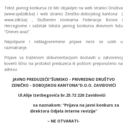
Tekst javnog konkursa će biti objavljen na web stranici Društva
(www.spdzdk.ba) i web stranici Zeničko-dobojskog kantona (
www.zdk.ba) , Službenim novinama Federacije Bosne i
Hercegovine i sažetak teksta javnog konkursa dnevnom listu
“Dnevni avaz”.
Nepotpune i neblagovremene prijave neće se uzeti u
razmatranje.
Prijave sa traženom dokumentacijom dostaviti u zatvorenoj
koverti lično na protokol preduzeća ili poštom preporučeno na
adresu:
JAVNO PREDUZEĆE"ŠUMSKO - PRIVREDNO DRUŠTVO
ZENIČKO - DOBOJSKOG KANTONA"D.O.O. ZAVIDOVIĆI
Ul.Alije Izetbegovića br.25.72 220 Zavidovići
sa naznakom: “Prijava na javni konkurs za
direktora Odjela interne revizije”
– NE OTVARATI-