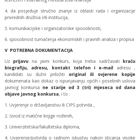
4. da posjeduje stručno znanje iz oblasti rada i organizacije
privrednih društva i/ili institucija,
5. komunikacijske i organizatorske sposobnosti,
6. sposobnost tumačenja ekonomskih i pravnih analiza i propisa
V POTREBNA DOKUMENTACIJA
Uz
prijavu
na javni konkurs, koja treba sadržavati
kraću
biografiju, adresu, kontakt telefon i e-mail
adresu ,
kandidati su dužni priložiti
original ili ovjerene kopije
dokumenata kao dokaz o ispunjavanju općih i posebnih uslova
javnog konkursa
ne starije od 3 (tri) mjeseca od dana
objave javnog konkursa
, i to :
1. Uvjerenje o državljanstvu ili CIPS potvrda ,
2. Izvod iz matične knjige rođenih,
3. Univerzitetska/fakultetska diploma,
4. Uvjerenje/potvrda o radnom iskustvu nakon sticanja visoke