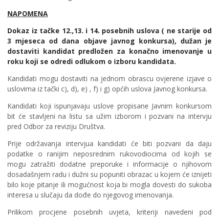
NAPOMENA
Dokaz iz tačke 12.,13. i 14. posebnih uslova (
ne starije od
3 mjeseca od dana objave javnog konkursa
), dužan je
dostaviti kandidat predložen za konačno imenovanje u
roku koji se odredi odlukom o izboru kandidata.
Kandidati mogu dostaviti na jednom obrascu ovjerene izjave o
uslovima iz tački c), d), e) , f) i g) općih uslova Javnog konkursa.
Kandidati koji ispunjavaju uslove propisane Javnim konkursom
bit će stavljeni na listu sa užim izborom i pozvani na intervju
pred Odbor za reviziju Društva.
Prije održavanja intervjua kandidati će biti pozvani da daju
podatke o ranijim neposrednim rukovodiocima od kojih se
mogu zatražiti dodatne preporuke i informacije o njihovom
dosadašnjem radu i dužni su popuniti obrazac u kojem će iznijeti
bilo koje pitanje ili mogućnost koja bi mogla dovesti do sukoba
interesa u slučaju da dođe do njegovog imenovanja.
Prilikom procjene posebnih uvjeta, kriteriji navedeni pod