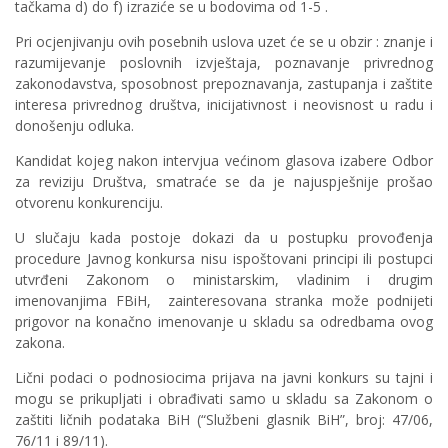
tačkama d) do f) izraziće se u bodovima od 1-5 .
Pri ocjenjivanju ovih posebnih uslova uzet će se u obzir : znanje i
razumijevanje poslovnih izvještaja, poznavanje privrednog
zakonodavstva, sposobnost prepoznavanja, zastupanja i zaštite
interesa privrednog društva, inicijativnost i neovisnost u radu i
donošenju odluka.
Kandidat kojeg nakon intervjua većinom glasova izabere Odbor
za reviziju Društva, smatraće se da je najuspješnije prošao
otvorenu konkurenciju.
U slučaju kada postoje dokazi da u postupku provođenja
procedure Javnog konkursa nisu ispoštovani principi ili postupci
utvrđeni Zakonom o ministarskim, vladinim i drugim
imenovanjima FBiH, zainteresovana stranka može podnijeti
prigovor na konačno imenovanje u skladu sa odredbama ovog
zakona.
Lični podaci o podnosiocima prijava na javni konkurs su tajni i
mogu se prikupljati i obrađivati samo u skladu sa Zakonom o
zaštiti ličnih podataka BiH (“Službeni glasnik BiH”, broj: 47/06,
76/11 i 89/11).