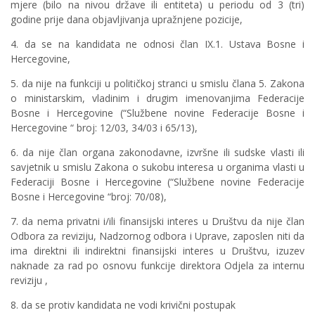
mjere (bilo na nivou države ili entiteta) u periodu od 3 (tri)
godine prije dana objavljivanja upražnjene pozicije,
4. da se na kandidata ne odnosi član IX.1. Ustava Bosne i
Hercegovine,
5. da nije na funkciji u političkoj stranci u smislu člana 5. Zakona
o ministarskim, vladinim i drugim imenovanjima Federacije
Bosne i Hercegovine (“Službene novine Federacije Bosne i
Hercegovine “ broj: 12/03, 34/03 i 65/13),
6. da nije član organa zakonodavne, izvršne ili sudske vlasti ili
savjetnik u smislu Zakona o sukobu interesa u organima vlasti u
Federaciji Bosne i Hercegovine (“Službene novine Federacije
Bosne i Hercegovine “broj: 70/08),
7. da nema privatni i/ili finansijski interes u Društvu da nije član
Odbora za reviziju, Nadzornog odbora i Uprave, zaposlen niti da
ima direktni ili indirektni finansijski interes u Društvu, izuzev
naknade za rad po osnovu funkcije direktora Odjela za internu
reviziju ,
8. da se protiv kandidata ne vodi krivični postupak