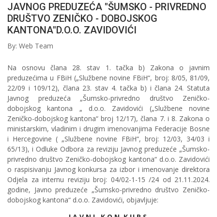
JAVNOG PREDUZEĆA "ŠUMSKO - PRIVREDNO
DRUŠTVO ZENIČKO - DOBOJSKOG
KANTONA"D.O.O. ZAVIDOVIĆI
By: Web Team
Na osnovu člana 28. stav 1. tačka b) Zakona o javnim
preduzećima u FBiH („Službene novine FBiH“, broj: 8/05, 81/09,
22/09 i 109/12), člana 23. stav 4. tačka b) i člana 24. Statuta
Javnog preduzeća „Šumsko-privredno društvo Zeničko-
dobojskog kantona „ d.o.o. Zavidovići („Službene novine
Zeničko-dobojskog kantona“ broj 12/17), člana 7. i 8. Zakona o
ministarskim, vladinim i drugim imenovanjima Federacije Bosne
i Hercegovine ( „Službene novine FBiH“, broj: 12/03, 34/03 i
65/13), i Odluke Odbora za reviziju Javnog preduzeće „Šumsko-
privredno društvo Zeničko-dobojskog kantona“ d.o.o. Zavidovići
o raspisivanju Javnog konkursa za izbor i imenovanje direktora
Odjela za internu reviziju broj: 04/02-1-15 /24 od 21.11.2024.
godine, Javno preduzeće „Šumsko-privredno društvo Zeničko-
dobojskog kantona“ d.o.o. Zavidovići, objavljuje:
J A V N I K O N K U R S