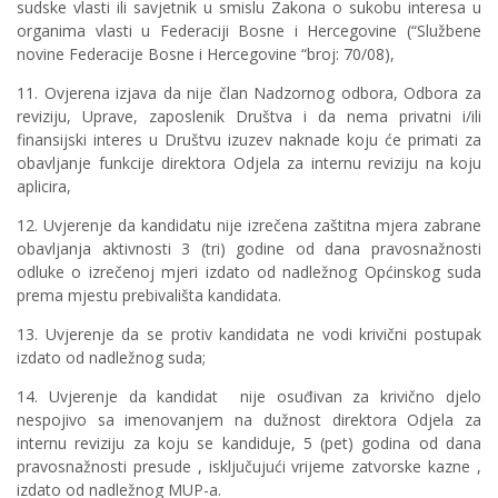
sudske vlasti ili savjetnik u smislu Zakona o sukobu interesa u
organima vlasti u Federaciji Bosne i Hercegovine (“Službene
novine Federacije Bosne i Hercegovine “broj: 70/08),
11. Ovjerena izjava da nije član Nadzornog odbora, Odbora za
reviziju, Uprave, zaposlenik Društva i da nema privatni i/ili
finansijski interes u Društvu izuzev naknade koju će primati za
obavljanje funkcije direktora Odjela za internu reviziju na koju
aplicira,
12. Uvjerenje da kandidatu nije izrečena zaštitna mjera zabrane
obavljanja aktivnosti 3 (tri) godine od dana pravosnažnosti
odluke o izrečenoj mjeri izdato od nadležnog Općinskog suda
prema mjestu prebivališta kandidata.
13. Uvjerenje da se protiv kandidata ne vodi krivični postupak
izdato od nadležnog suda;
14. Uvjerenje da kandidat nije osuđivan za krivično djelo
nespojivo sa imenovanjem na dužnost direktora Odjela za
internu reviziju za koju se kandiduje, 5 (pet) godina od dana
pravosnažnosti presude , isključujući vrijeme zatvorske kazne ,
izdato od nadležnog MUP-a.