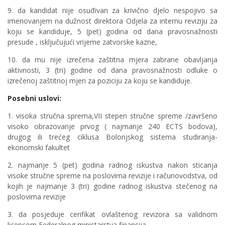
9. da kandidat nije osuđivan za krivično djelo nespojivo sa
imenovanjem na dužnost direktora Odjela za internu reviziju za
koju se kandiduje, 5 (pet) godina od dana pravosnažnosti
presude , isključujući vrijeme zatvorske kazne,
10. da mu nije izrečena zaštitna mjera zabrane obavljanja
aktivnosti, 3 (tri) godine od dana pravosnažnosti odluke o
izrečenoj zaštitnoj mjeri za poziciju za koju se kandiduje.
Posebni uslovi:
1. visoka stručna sprema,VII stepen stručne spreme /završeno
visoko obrazovanje prvog ( najmanje 240 ECTS bodova),
drugog ili trećeg ciklusa Bolonjskog sistema studiranja-
ekonomski fakultet
2. najmanje 5 (pet) godina radnog iskustva nakon sticanja
visoke stručne spreme na poslovima revizije i računovodstva, od
kojih je najmanje 3 (tri) godine radnog iskustva stečenog na
poslovima revizije
3. da posjeduje cerifikat ovlaštenog revizora sa validnom
licencom Federalnog ministarstva finansija