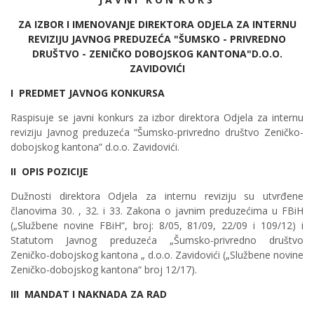
ZA IZBOR I IMENOVANJE DIREKTORA ODJELA ZA INTERNU
REVIZIJU JAVNOG PREDUZEĆA "ŠUMSKO - PRIVREDNO
DRUŠTVO - ZENIČKO DOBOJSKOG KANTONA"D.O.O.
ZAVIDOVIĆI
I PREDMET JAVNOG KONKURSA
Raspisuje se javni konkurs za izbor direktora Odjela za internu
reviziju Javnog preduzeća “Šumsko-privredno društvo Zeničko-
dobojskog kantona” d.o.o. Zavidovići.
II OPIS POZICIJE
Dužnosti direktora Odjela za internu reviziju su utvrđene
članovima 30. , 32. i 33. Zakona o javnim preduzećima u FBiH
(„Službene novine FBiH“, broj: 8/05, 81/09, 22/09 i 109/12) i
Statutom Javnog preduzeća „Šumsko-privredno društvo
Zeničko-dobojskog kantona „ d.o.o. Zavidovići („Službene novine
Zeničko-dobojskog kantona“ broj 12/17).
III MANDAT I NAKNADA ZA RAD