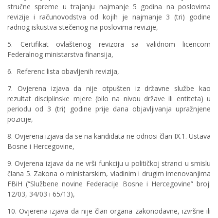
stručne spreme u trajanju najmanje 5 godina na poslovima
revizije i računovodstva od kojih je najmanje 3 (tri) godine
radnog iskustva stečenog na poslovima revizije,
5. Certifikat ovlaštenog revizora sa validnom licencom
Federalnog ministarstva finansija,
6. Referenc lista obavljenih revizija,
7. Ovjerena izjava da nije otpušten iz državne službe kao
rezultat disciplinske mjere (bilo na nivou države ili entiteta) u
periodu od 3 (tri) godine prije dana objavljivanja upražnjene
pozicije,
8. Ovjerena izjava da se na kandidata ne odnosi član IX.1. Ustava
Bosne i Hercegovine,
9. Ovjerena izjava da ne vrši funkciju u političkoj stranci u smislu
člana 5. Zakona o ministarskim, vladinim i drugim imenovanjima
FBiH (“Službene novine Federacije Bosne i Hercegovine” broj:
12/03, 34/03 i 65/13),
10. Ovjerena izjava da nije član organa zakonodavne, izvršne ili