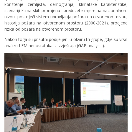
korištenje zemljišta, demografija, klimatske karakteristike,
scenariji klimatskih promjena i preduzete mjere na nacionalnom
nivou, postojeći sistem upravljanja požara na otvorenom nivou,
historija požara na otvorenom prostoru (2000-2021), procjene
rizika od požara na otvorenom prostoru.
Nakon toga su prisutni podijeljeni u okviru tri grupe, gdje su vršili
analizu LFM nedostataka iz izvještaja (GAP analysis).