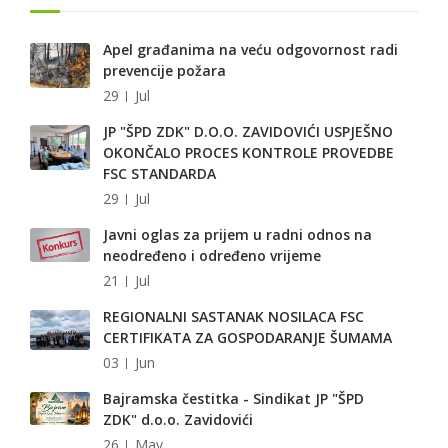
Apel građanima na veću odgovornost radi
prevencije požara
29
Jul
JP "ŠPD ZDK" D.O.O. ZAVIDOVIĆI USPJEŠNO
OKONČALO PROCES KONTROLE PROVEDBE
FSC STANDARDA
29
Jul
Javni oglas za prijem u radni odnos na
neodređeno i određeno vrijeme
21
Jul
REGIONALNI SASTANAK NOSILACA FSC
CERTIFIKATA ZA GOSPODARANJE ŠUMAMA
03
Jun
Bajramska čestitka - Sindikat JP "ŠPD
ZDK" d.o.o. Zavidovići
26
May