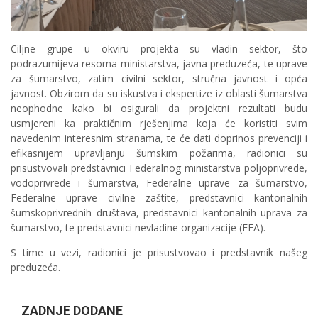
Ciljne grupe u okviru projekta su vladin sektor, što
podrazumijeva resorna ministarstva, javna preduzeća, te uprave
za šumarstvo, zatim civilni sektor, stručna javnost i opća
javnost. Obzirom da su iskustva i ekspertize iz oblasti šumarstva
neophodne kako bi osigurali da projektni rezultati budu
usmjereni ka praktičnim rješenjima koja će koristiti svim
navedenim interesnim stranama, te će dati doprinos prevenciji i
efikasnijem upravljanju šumskim požarima, radionici su
prisustvovali predstavnici Federalnog ministarstva poljoprivrede,
vodoprivrede i šumarstva, Federalne uprave za šumarstvo,
Federalne uprave civilne zaštite, predstavnici kantonalnih
šumskoprivrednih društava, predstavnici kantonalnih uprava za
šumarstvo, te predstavnici nevladine organizacije (FEA).
S time u vezi, radionici je prisustvovao i predstavnik našeg
preduzeća.
ZADNJE DODANE