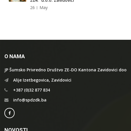
ZDK" d.o.o. Zavidovići
26
May
O NAMA
JP Šumsko Privredno Društvo ZE-DO Kantona Zavidovici doo
Alije Izetbegovica, Zavidovici
+387 (0)32 877 834
info@spdzdk.ba
NOVOSTI