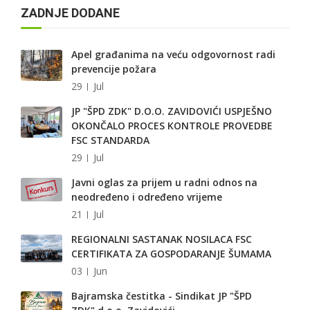
ZADNJE DODANE
Apel građanima na veću odgovornost radi
prevencije požara
29
Jul
JP "ŠPD ZDK" D.O.O. ZAVIDOVIĆI USPJEŠNO
OKONČALO PROCES KONTROLE PROVEDBE
FSC STANDARDA
29
Jul
Javni oglas za prijem u radni odnos na
neodređeno i određeno vrijeme
21
Jul
REGIONALNI SASTANAK NOSILACA FSC
CERTIFIKATA ZA GOSPODARANJE ŠUMAMA
03
Jun
Bajramska čestitka - Sindikat JP "ŠPD