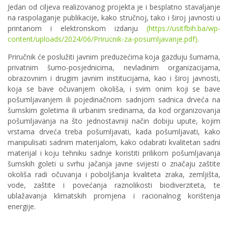
Jedan od ciljeva realizovanog projekta je i besplatno stavaljanje
na raspolaganje publikacije, kako stručnoj, tako i široj javnosti u
printanom i elektronskom izdanju
(https://usitfbih.ba/wp-
content/uploads/2024/06/Prirucnik-za-posumljavanje.pdf).
Priručnik će poslužiti javnim preduzećima koja gazduju šumama,
privatnim šumo-posjednicima, nevladinim organizacijama,
obrazovnim i drugim javnim institucijama, kao i široj javnosti,
koja se bave očuvanjem okoliša, i svim onim koji se bave
pošumljavanjem ili pojedinačnom sadnjom sadnica drveća na
šumskim goletima ili urbanim sredinama, da kod organizovanja
pošumljavanja na što jednostavniji način dobiju upute, kojim
vrstama drveća treba pošumljavati, kada pošumljavati, kako
manipulisati sadnim materijalom, kako odabrati kvalitetan sadni
materijal i koju tehniku sadnje koristiti prilikom pošumljavanja
šumskih goleti u svrhu jačanja javne svijesti o značaju zaštite
okoliša radi očuvanja i poboljšanja kvaliteta zraka, zemljišta,
vode, zaštite i povećanja raznolikosti biodiverziteta, te
ublažavanja klimatskih promjena i racionalnog korištenja
energije.