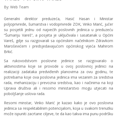
By: Web Team
Generalni direktor preduzeća, Hasić Hasan i Ministar
poljoprivrede, šumarstva i vodoprivrede ZDK, Vinko Marić, jučer
su posjetili jednu od najvećih poslovnih jedinica u preduzeću
“Šumariju Vareš”, a posjeta je uključivala i sasatanak u Općini
Vareš, gdje su razgovarali sa općinskim načelnikom Zdravkom
Maroševićem i predsjedavajućom općinskog vijeća Mahirom
Brkić.
Sa rukovodstvom poslovne jedinice se razgovaralo o
aktivnostima koje se provode u ovoj poslovnoj jedinici na
realizaciji zadataka predviđenih planovima za ovu godinu, te
potrebama koje ova poslovna jedinica ima vezanim za sredstva
rada, mehanizaciju i prevozna sredstva, kao i načinima na koji
Uprava društva ali i resorno ministarstvo mogu utjecati na
poboljšanje uslova rada.
Resorni minstar, Vinko Marić je kazao kako je ovo poslovna
jedinica sa respektabilnim potencijalom, koja u svakom trenutku
može ispuniti zacrtane ciljeve, te da kao takva ima punu podršku