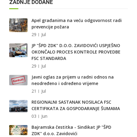
ZADNJE DODANE
Apel građanima na veću odgovornost radi
prevencije požara
29
Jul
JP "ŠPD ZDK" D.O.O. ZAVIDOVIĆI USPJEŠNO
OKONČALO PROCES KONTROLE PROVEDBE
FSC STANDARDA
29
Jul
Javni oglas za prijem u radni odnos na
neodređeno i određeno vrijeme
21
Jul
REGIONALNI SASTANAK NOSILACA FSC
CERTIFIKATA ZA GOSPODARANJE ŠUMAMA
03
Jun
Bajramska čestitka - Sindikat JP "ŠPD
ZDK" d.o.o. Zavidovići