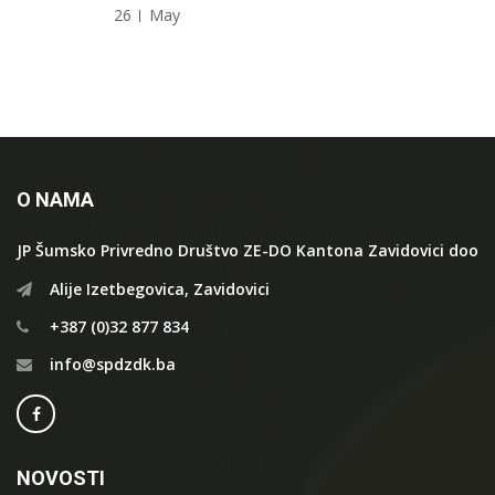
26
May
O NAMA
JP Šumsko Privredno Društvo ZE-DO Kantona Zavidovici doo
Alije Izetbegovica, Zavidovici
+387 (0)32 877 834
info@spdzdk.ba
NOVOSTI