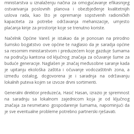
ministarstva u iznalaženju načina za omogućavanje efikasnijeg
ostvarivanja poslovnih planova i obezbjeđenje kvalitetnijih
uslova rada, kao što je opremanje sopstvenih radioničkih
kapaciteta za potrebe održavanja mehanizacije, umjesto
plaćanja kirije za prostorije koje se trenutno koriste.
Načelnik Općine Vareš je istakao da je ponosan na prirodno
šumsko bogatstvo ove općine te naglasio da je saradja općine
sa resornim ministarstvom i preduzećem koje gazduje šumama
na području kantona od ključnog značaja za očuvanje šume za
buduće generacije. Naglašen je značaj međusobne saranje kada
je upitanju ekološka zaštita i očuvanje vodozaštitnih zona, a
između ostalog, dogovorena je i saradnja na održavanju
lokalnih puteva kojim se izvoze drvni sortimenti.
Generalni direktor preduzeća, Hasić Hasan, izrazio je spremnost
na saradnju sa lokalnom zajednicom koja je od ključnog
značaja za nesmetano gospodarenje šumama, napominjući da
je sve eventualne probleme potrebno partnerski rješavati.