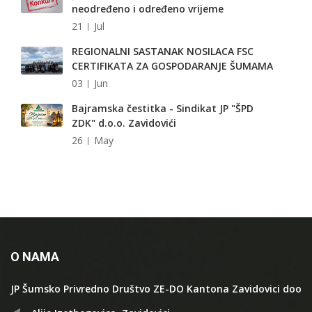
neodređeno i određeno vrijeme
21
Jul
REGIONALNI SASTANAK NOSILACA FSC
CERTIFIKATA ZA GOSPODARANJE ŠUMAMA
03
Jun
Bajramska čestitka - Sindikat JP "ŠPD
ZDK" d.o.o. Zavidovići
26
May
O NAMA
JP Šumsko Privredno Društvo ZE-DO Kantona Zavidovici doo