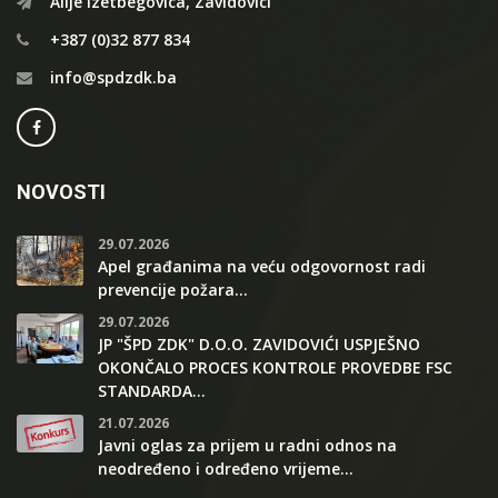
Alije Izetbegovica, Zavidovici
+387 (0)32 877 834
info@spdzdk.ba
NOVOSTI
29.07.2026
Apel građanima na veću odgovornost radi
prevencije požara...
29.07.2026
JP "ŠPD ZDK" D.O.O. ZAVIDOVIĆI USPJEŠNO
OKONČALO PROCES KONTROLE PROVEDBE FSC
STANDARDA...
21.07.2026
Javni oglas za prijem u radni odnos na
neodređeno i određeno vrijeme...