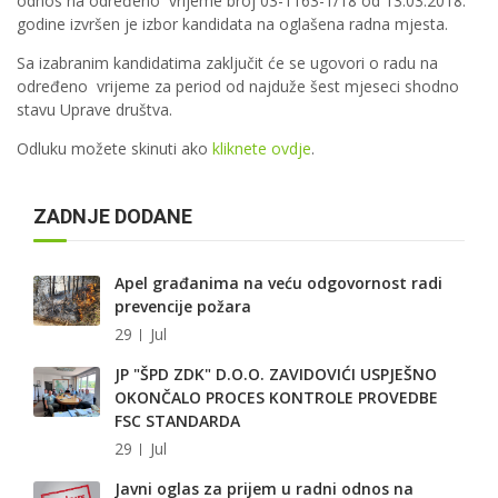
odnos na određeno vrijeme broj 03-1163-1/18 od 13.03.2018.
godine izvršen je izbor kandidata na oglašena radna mjesta.
Sa izabranim kandidatima zaključit će se ugovori o radu na
određeno vrijeme za period od najduže šest mjeseci shodno
stavu Uprave društva.
Odluku možete skinuti ako
kliknete ovdje
.
ZADNJE DODANE
Apel građanima na veću odgovornost radi
prevencije požara
29
Jul
JP "ŠPD ZDK" D.O.O. ZAVIDOVIĆI USPJEŠNO
OKONČALO PROCES KONTROLE PROVEDBE
FSC STANDARDA
29
Jul
Javni oglas za prijem u radni odnos na