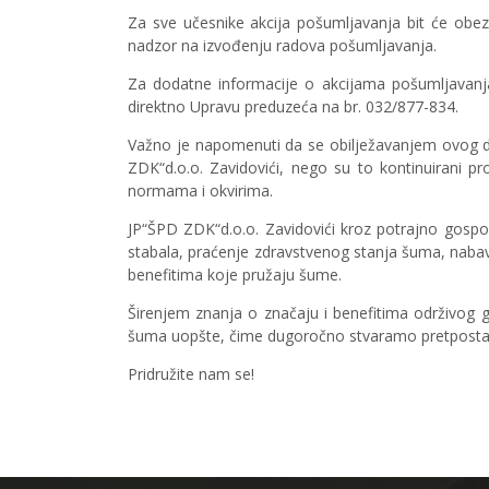
Za sve učesnike akcija pošumljavanja bit će obez
nadzor na izvođenju radova pošumljavanja.
Za dodatne informacije o akcijama pošumljavanja,
direktno Upravu preduzeća na br. 032/877-834.
Važno je napomenuti da se obilježavanjem ovog da
ZDK“d.o.o. Zavidovići, nego su to kontinuirani 
normama i okvirima.
JP“ŠPD ZDK“d.o.o. Zavidovići kroz potrajno gospo
stabala, praćenje zdravstvenog stanja šuma, nabav
benefitima koje pružaju šume.
Širenjem znanja o značaju i benefitima održivog 
šuma uopšte, čime dugoročno stvaramo pretpostavke
Pridružite nam se!