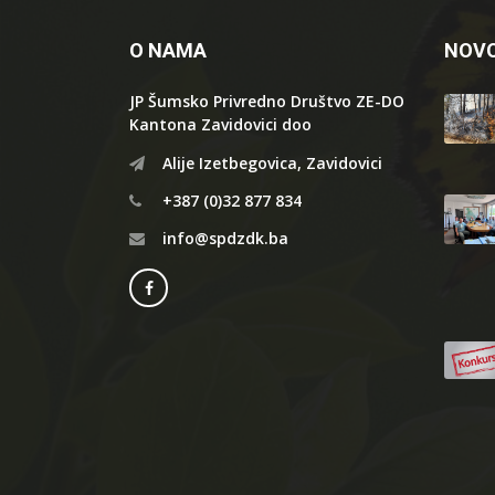
O NAMA
NOVO
JP Šumsko Privredno Društvo ZE-DO
Kantona Zavidovici doo
Alije Izetbegovica, Zavidovici
+387 (0)32 877 834
info@spdzdk.ba