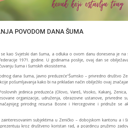
VANJA POVODOM DANA ŠUMA
ava se kao Svjetski dan šuma, a odluka o ovom danu donesena je na s
ederacije 1971. godine. U godinama poslije, ovaj dan se obilježav
 očuvanju šuma i šumskih ekosistema.
odnog dana šuma, Javno preduzeće“Šumsko – privredno društvo Ze
cije pošumljavanja kako bi na prikladan način obilježilo ovaj značaja
Poslovnih jedinica preduzeća (Olovo, Vareš, Visoko, Kakanj, Zenica,
esovane organizacije, udruženja, obrazovne ustanove, privredne su
načajnijeg prirodng resursa Bosne i Hercegovine i pridruže se a
 zainteresovanim subjektima u Zeničko – dobojskom kantonu a i šir
prezentuju kroz društveno koristan rad, a pojedincu pružimo zadov