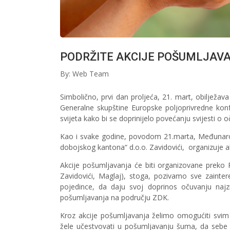
PODRŽITE AKCIJE POŠUMLJA
By: Web Team
Simbolično, prvi dan proljeća, 21. mart, obiljež
Generalne skupštine Europske poljoprivredne konf
svijeta kako bi se doprinijelo povećanju svijesti o
Kao i svake godine, povodom 21.marta, Međunar
dobojskog kantona“ d.o.o. Zavidovići, organizuje ak
Akcije pošumljavanja će biti organizovane preko 
Zavidovići, Maglaj), stoga, pozivamo sve zainter
pojedince, da daju svoj doprinos očuvanju najz
pošumljavanja na području ZDK.
Kroz akcije pošumljavanja želimo omogućiti svim
žele učestvovati u pošumljavanju šuma, da sebe 