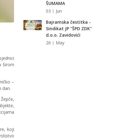
ŠUMAMA
03
Jun
Bajramska čestitka -
Sindikat JP "ŠPD ZDK"
d.o.o. Zavidovići
26
May
jednici
a širom
ničko –
n dan.
 Žepče,
bjekte,
kcijama
e, koji
oljstvo