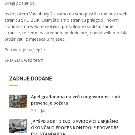
Dragi posjetioci,
ovim putem Vas obavještavamo da smo pustili u rad novu web
stranicu ŠPD ZDK. Osim što smo stranicu prilagodili novim
standardima web tehnoligija, proširili smo sadržaj same
stranice, te ćemo na urednom periodu broj operativnih modula
proširivati iz mjeseca u mjesec.
Prirodno je najljepše...
ŠPD ZDK web team
ZADNJE DODANE
Apel građanima na veću odgovornost radi
prevencije požara
29
Jul
JP "ŠPD ZDK" D.O.O. ZAVIDOVIĆI USPJEŠNO
OKONČALO PROCES KONTROLE PROVEDBE
FSC STANDARDA