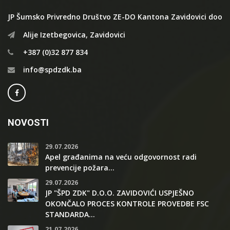
JP Šumsko Privredno Društvo ZE-DO Kantona Zavidovici doo
Alije Izetbegovica, Zavidovici
+387 (0)32 877 834
info@spdzdk.ba
NOVOSTI
29.07.2026
Apel građanima na veću odgovornost radi
prevencije požara...
29.07.2026
JP "ŠPD ZDK" D.O.O. ZAVIDOVIĆI USPJEŠNO
OKONČALO PROCES KONTROLE PROVEDBE FSC
STANDARDA...
21.07.2026