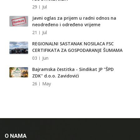
29
Jul
Javni oglas za prijem u radni odnos na
neodređeno i određeno vrijeme
21
Jul
REGIONALNI SASTANAK NOSILACA FSC
CERTIFIKATA ZA GOSPODARANJE ŠUMAMA
03
Jun
Bajramska čestitka - Sindikat JP "ŠPD
ZDK" d.o.o. Zavidovići
26
May
O NAMA