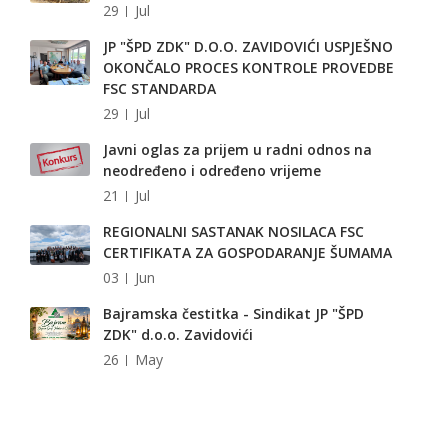
29
Jul
JP "ŠPD ZDK" D.O.O. ZAVIDOVIĆI USPJEŠNO
OKONČALO PROCES KONTROLE PROVEDBE
FSC STANDARDA
29
Jul
Javni oglas za prijem u radni odnos na
neodređeno i određeno vrijeme
21
Jul
REGIONALNI SASTANAK NOSILACA FSC
CERTIFIKATA ZA GOSPODARANJE ŠUMAMA
03
Jun
Bajramska čestitka - Sindikat JP "ŠPD
ZDK" d.o.o. Zavidovići
26
May