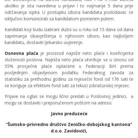
ukoliko je ista navedena u prijavi i to najmanje 5 dana prije
održavanja ispita. U postupku izbora kandidata poslodavac će
isključivo komunicirati sa kandidatom pismenim putem.
Kandidati koji budu izabrani dužni su u roku od 15 dana od dana
zaprimanja obavještenja o njihovom izboru kao najboljem
kandidatu, dostaviti ljekarsko uvjerenje.
Osnovna plaća
je proizvod najniže neto plaće i koeficijenta
složenosti poslova. Najniža neto plaća utvrđuje se u iznosu od
55% prosječne plaće isplaćene u Federaciji BiH prema
posljednjim objavljenom podatku Federalnog zavoda za
statistiku za prethodnu godinu za mjesečni fond od 176 sati te
se koriguje za efektivni fond sati za tekući (obračunski) mjesec.
Prijave na oglas se mogu lično predati u Poslovnoj jedinici, a
mogu se dostaviti i preporučenom poštom na adresu:
Javno preduzeće
“Šumsko-privredno društvo Zeničko-dobojskog kantona”
d.o.o. Zavidovići,