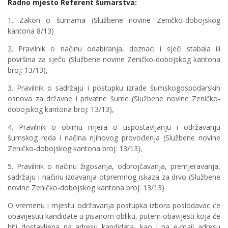
Radno mjesto Referent šumarstva:
1. Zakon o šumama (Službene novine Zeničko-dobojskog
kantona 8/13)
2. Pravilnik o načinu odabiranja, doznaci i sječi stabala ili
površina za sječu (Službene novine Zeničko-dobojskog kantona
broj: 13/13),
3. Pravilnik o sadržaju i postupku izrade šumskogospodarskih
osnova za državne i privatne šume (Službene novine Zeničko-
dobojskog kantona broj: 13/13),
4. Pravilnik o obimu mjera o uspostavljanju i održavanju
šumskog reda i načina njihovog provođenja (Službene novine
Zeničko-dobojskog kantona broj: 13/13),
5. Pravilnik o načinu žigosanja, odbrojčavanja, premjeravanja,
sadržaju i načinu izdavanja otpremnog iskaza za drvo (Službene
novine Zeničko-dobojskog kantona broj: 13/13).
O vremenu i mjestu održavanja postupka izbora poslodavac će
obavijestiti kandidate u pisanom obliku, putem obavijesti koja će
biti dostavljena na adresu kandidata, kao i na e-mail adresu