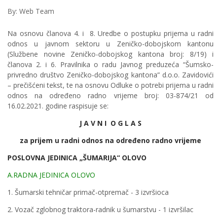
By: Web Team
Na osnovu članova 4. i 8. Uredbe o postupku prijema u radni
odnos u javnom sektoru u Zeničko-dobojskom kantonu
(Službene novine Zeničko-dobojskog kantona broj: 8/19) i
članova 2. i 6. Pravilnika o radu Javnog preduzeća “Šumsko-
privredno društvo Zeničko-dobojskog kantona” d.o.o. Zavidovići
– prečišćeni tekst, te na osnovu Odluke o potrebi prijema u radni
odnos na određeno radno vrijeme broj: 03-874/21 od
16.02.2021. godine raspisuje se:
J A V N I O G L A S
za prijem u radni odnos na određeno radno vrijeme
POSLOVNA JEDINICA „ŠUMARIJA“ OLOVO
A.RADNA JEDINICA OLOVO
1. Šumarski tehničar primač-otpremač - 3 izvršioca
2. Vozač zglobnog traktora-radnik u šumarstvu - 1 izvršilac