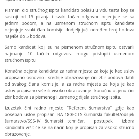
Pismeni dio stručnog ispita kandidati polažu u vidu testa koji se
sastoji od 15 pitanja i svaki tačan odgovor ocjenjuje se sa
jednim bodom, a na usmenom stručnom ispitu kandidate
ocjenjuje svaki član komisije dodjeljujući određen broj bodova
najviše do 5 bodova.
Samo kandidati koji su na pismenom stručnom ispitu ostvarili
najmanje 10 tačnih odgovora mogu pristupiti usmenom
stručnom ispitu.
Konačna ocjena kandidata za radna mjesta za koja je kao uslov
propisano osnovno i srednje obrazovanje čini zbir bodova datih
od svakog člana komisije, a za radna mjesta za koja je kao
uslov propisano više ili visoko obrazovanje konačnu ocjenu čini
zbir bodova sa pismenog i usmenog dijela stručnog ispita.
Izuzetak čini radno mjesto “Referent šumarstva” gdje kao
poseban uslov propisan BA-180ECTS-šumarski fakultet/odsjek
šumarstvo/SSS-IV šumarski tehničar, postupak izbora
kandidata vršit će se na način koji je propisan za visoko stručno
obrazovanje.