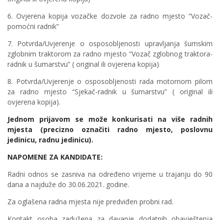
6. Ovjerena kopija vozačke dozvole za radno mjesto “Vozač-
pomoćni radnik”
7. Potvrda/Uvjerenje o osposobljenosti upravljanja šumskim
zglobnim traktorom za radno mjesto “Vozač zglobnog traktora-
radnik u šumarstvu” ( original ili ovjerena kopija)
8. Potvrda/Uvjerenje o osposobljenosti rada motornom pilom
za radno mjesto “Sjekač-radnik u šumarstvu” ( original ili
ovjerena kopija).
Jednom prijavom se može konkurisati na više radnih
mjesta (precizno označiti radno mjesto, poslovnu
jedinicu, radnu jedinicu).
NAPOMENE ZA KANDIDATE:
Radni odnos se zasniva na određeno vrijeme u trajanju do 90
dana a najduže do 30.06.2021. godine.
Za oglašena radna mjesta nije predviđen probni rad.
Kontakt osoba zadužena za davanje dodatnih obavještenja