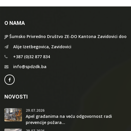
O NAMA
JP Šumsko Privredno Društvo ZE-DO Kantona Zavidovici doo
Alije Izetbegovica, Zavidovici
+387 (0)32 877 834
info@spdzdk.ba
NOVOSTI
29.07.2026
Apel građanima na veću odgovornost radi
prevencije požara...
29.07.2026