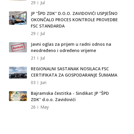
29
Jul
JP "ŠPD ZDK" D.O.O. ZAVIDOVIĆI USPJEŠNO
OKONČALO PROCES KONTROLE PROVEDBE
FSC STANDARDA
29
Jul
Javni oglas za prijem u radni odnos na
neodređeno i određeno vrijeme
21
Jul
REGIONALNI SASTANAK NOSILACA FSC
CERTIFIKATA ZA GOSPODARANJE ŠUMAMA
03
Jun
Bajramska čestitka - Sindikat JP "ŠPD
ZDK" d.o.o. Zavidovići
26
May