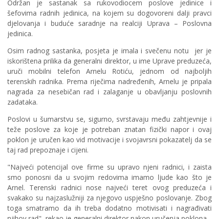
Održan je sastanak sa rukovodiocem poslove jedinice i
šefovima radnih jedinica, na kojem su dogovoreni dalji pravci
djelovanja i buduće saradnje na realciji Uprava – Poslovna
jedinica.
Osim radnog sastanka, posjeta je imala i svečenu notu jer je
iskorištena prilika da generalni direktor, u ime Uprave preduzeća,
uruči mobilni telefon Arnelu Rotiću, jednom od najboljih
terenskih radnika. Prema riječima nadređenih, Arnelu je pripala
nagrada za nesebičan rad i zalaganje u obavljanju poslovnih
zadataka.
Poslovi u šumarstvu se, sigurno, svrstavaju među zahtjevnije i
teže poslove za koje je potreban znatan fizički napor i ovaj
poklon je uručen kao vid motivacije i svojavrsni pokazatelj da se
taj rad prepoznaje i cijeni.
"Najveći potencijal ove firme su upravo njeni radnici, i zaista
smo ponosni da u svojim redovima imamo ljude kao što je
Arnel. Terenski radnici nose najveći teret ovog preduzeća i
svakako su najzaslužniji za njegovo uspješno poslovanje. Zbog
toga smatramo da ih treba dodatno motivisati i nagrađivati
njihov rad", rekao je generalni direktor nakon uručenja poklona.