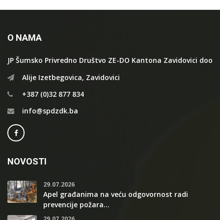
O NAMA
JP Šumsko Privredno Društvo ZE-DO Kantona Zavidovici doo
Alije Izetbegovica, Zavidovici
+387 (0)32 877 834
info@spdzdk.ba
NOVOSTI
29.07.2026
Apel građanima na veću odgovornost radi
prevencije požara...
29.07.2026