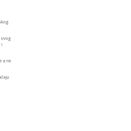
nskog
e ovog
 i
e a ne
ačaju