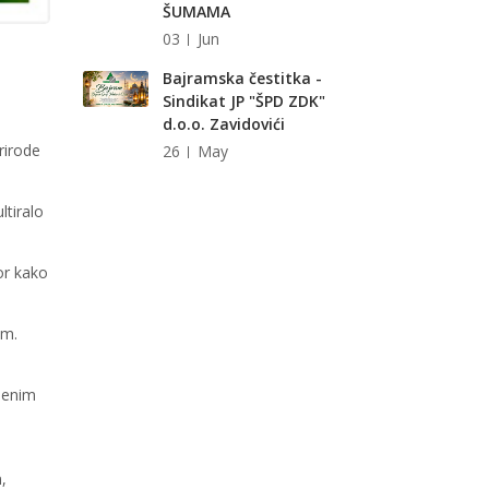
ŠUMAMA
03
Jun
Bajramska čestitka -
Sindikat JP "ŠPD ZDK"
d.o.o. Zavidovići
rirode
26
May
ltiralo
or kako
am.
menim
,