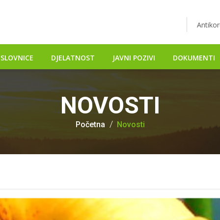
Antikor
SLOVNICE
DJELATNOST
JAVNI POZIVI
DOKUMENTI
NOVOSTI
Početna
Novosti