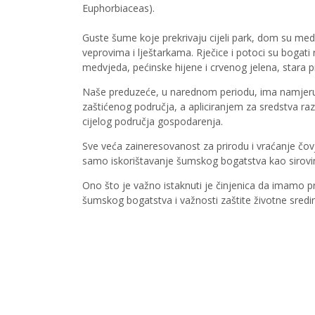
Euphorbiaceas).
Guste šume koje prekrivaju cijeli park, dom su me
veprovima i lještarkama. Rječice i potoci su bogati 
medvjeda, pećinske hijene i crvenog jelena, stara 
Naše preduzeće, u narednom periodu, ima namjeru
zaštićenog područja, a apliciranjem za sredstva raz
cijelog područja gospodarenja.
Sve veća zaineresovanost za prirodu i vraćanje čovj
samo iskorištavanje šumskog bogatstva kao sirovi
Ono što je važno istaknuti je činjenica da imamo 
šumskog bogatstva i važnosti zaštite životne sredi