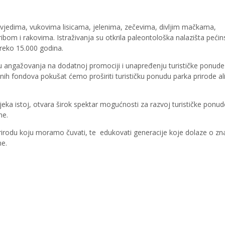
dvjedima, vukovima lisicama, jelenima, zečevima, divljim mačkama,
ribom i rakovima. Istraživanja su otkrila paleontološka nalazišta peći
preko 15.000 godina.
 angažovanja na dodatnoj promociji i unapređenju turističke ponud
nih fondova pokušat ćemo proširiti turističku ponudu parka prirode ali
eka istoj, otvara širok spektar mogućnosti za razvoj turističke ponud
ne.
prirodu koju moramo čuvati, te edukovati generacije koje dolaze o zn
ne.