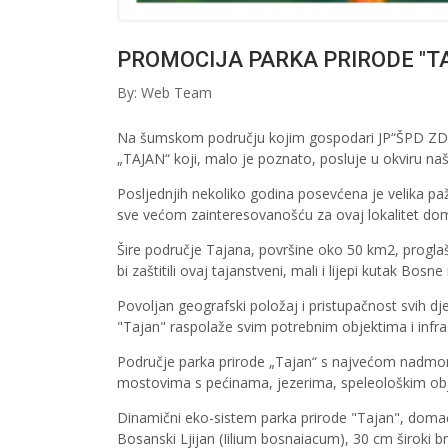
PROMOCIJA PARKA PRIRODE "T
By: Web Team
Na šumskom području kojim gospodari JP“ŠPD ZDK“d.
„TAJAN“ koji, malo je poznato, posluje u okviru na
Posljednjih nekoliko godina posevćena je velika pa
sve većom zainteresovanošću za ovaj lokalitet domać
Šire područje Tajana, površine oko 50 km2, proglašen
bi zaštitili ovaj tajanstveni, mali i lijepi kutak Bosn
Povoljan geografski položaj i pristupačnost svih dj
"Tajan" raspolaže svim potrebnim objektima i infras
Područje parka prirode „Tajan“ s najvećom nadmo
mostovima s pećinama, jezerima, speleološkim obj
Dinamični eko-sistem parka prirode "Tajan", doma
Bosanski Ljijan (Iilium bosnaiacum), 30 cm široki b