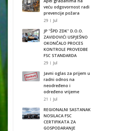
Apel građanima na
veću odgovornost radi
prevencije požara
29
Jul
JP "ŠPD ZDK" D.O.O.
ZAVIDOVIĆI USPJEŠNO
OKONČALO PROCES
KONTROLE PROVEDBE
FSC STANDARDA
29
Jul
Javni oglas za prijem u
radni odnos na
neodređeno i
određeno vrijeme
21
Jul
REGIONALNI SASTANAK
NOSILACA FSC
CERTIFIKATA ZA
GOSPODARANJE