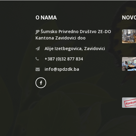
O NAMA
NOVO
JP Šumsko Privredno Društvo ZE-DO
Kantona Zavidovici doo
Alije Izetbegovica, Zavidovici
+387 (0)32 877 834
info@spdzdk.ba