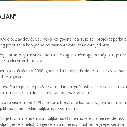
AJAN"
o.o. Zavidovići, već nekoliko godina realizuje se i projekat parka p
šeg preduzeća kao jedna od ravnopravnih Poslovnih jedinica.
žnja promociji turističke ponude ovog zaštićenog područja što je rezu
ih ali i stranih turista.
o je zaštićenim 2008. godine. Ljubitelji prirode učinili su izrazit nap
e i Hercegovine.
elova Parka prirode pruža izvanredne mogućnosti za rekreaciju i turiz
trukturom za zanimljiv i prijatan boravak gostiju.
rskom visinom od 1.297 metara, bogato je kanjonima, prirodnim ka
ektima i endemskim biljkama i životinjama.
ćin je brojnim endemskim biljkama. Ovdje možete pronaći endemski
ršljan (hedera helix), Gegersenovu mlječiku (Euphorbia gregersenii fam