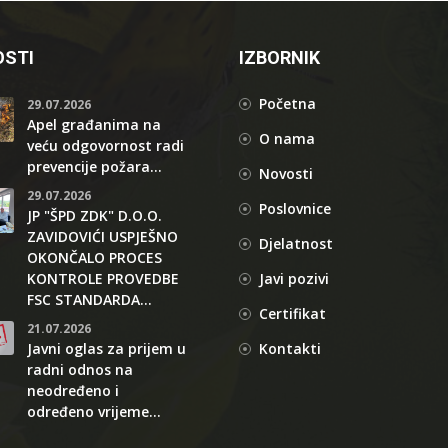
STI
IZBORNIK
Početna
29.07.2026
Apel građanima na
O nama
veću odgovornost radi
prevencije požara...
Novosti
29.07.2026
Poslovnice
JP "ŠPD ZDK" D.O.O.
ZAVIDOVIĆI USPJEŠNO
Djelatnost
OKONČALO PROCES
KONTROLE PROVEDBE
Javi pozivi
FSC STANDARDA...
Certifikat
21.07.2026
Javni oglas za prijem u
Kontakti
radni odnos na
neodređeno i
određeno vrijeme...