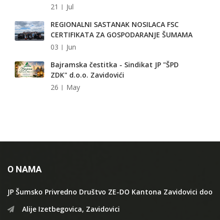
21
Jul
REGIONALNI SASTANAK NOSILACA FSC
CERTIFIKATA ZA GOSPODARANJE ŠUMAMA
03
Jun
Bajramska čestitka - Sindikat JP "ŠPD
ZDK" d.o.o. Zavidovići
26
May
O NAMA
JP Šumsko Privredno Društvo ZE-DO Kantona Zavidovici doo
Alije Izetbegovica, Zavidovici