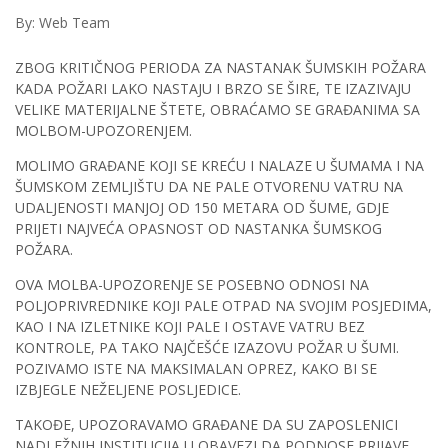
By: Web Team
ZBOG KRITIČNOG PERIODA ZA NASTANAK ŠUMSKIH POŽARA
KADA POŽARI LAKO NASTAJU I BRZO SE ŠIRE, TE IZAZIVAJU
VELIKE MATERIJALNE ŠTETE, OBRAĆAMO SE GRAĐANIMA SA
MOLBOM-UPOZORENJEM.
MOLIMO GRAĐANE KOJI SE KREĆU I NALAZE U ŠUMAMA I NA
ŠUMSKOM ZEMLJIŠTU DA NE PALE OTVORENU VATRU NA
UDALJENOSTI MANJOJ OD 150 METARA OD ŠUME, GDJE
PRIJETI NAJVEĆA OPASNOST OD NASTANKA ŠUMSKOG
POŽARA.
OVA MOLBA-UPOZORENJE SE POSEBNO ODNOSI NA
POLJOPRIVREDNIKE KOJI PALE OTPAD NA SVOJIM POSJEDIMA,
KAO I NA IZLETNIKE KOJI PALE I OSTAVE VATRU BEZ
KONTROLE, PA TAKO NAJČEŠĆE IZAZOVU POŽAR U ŠUMI.
POZIVAMO ISTE NA MAKSIMALAN OPREZ, KAKO BI SE
IZBJEGLE NEŽELJENE POSLJEDICE.
TAKOĐE, UPOZORAVAMO GRAĐANE DA SU ZAPOSLENICI
NADLEŽNIH INSTITUCIJA U OBAVEZI DA PODNOSE PRIJAVE