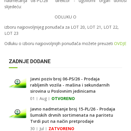
nadmetanja 08-PL/26 direktor - ugovorni organ donosi
slijedeću:
ODLUKU O
izboru najpovoljnijeg ponuđača za LOT 20, LOT 21, LOT 22,
LOT 23
Odluku o izboru najpovoljnijih ponuđača možete preuzeti
OVDJE
ZADNJE DODANE
Javni poziv broj 06-PS/26 - Prodaja
rabljenih vozila - mašina i sekundarnih
sirovina u Poslovnim jedinicama
01
Aug
OTVORENO
Javno nadmetanje broj 15-PL/26 - Prodaja
šumskih drvnih sortimenata na paritetu
Tvrdi put na način pretprodaje
30
Jul
ZATVORENO