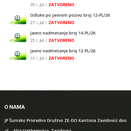
30
Jul
ZATVORENO
Odluke po Javnom pozivu broj 12-PL/26
27
Jul
ZATVORENO
Javno nadmetanje broj 14-PL/26
25
Jul
ZATVORENO
Javno nadmetanje broj 12-PL/26
10
Jul
ZATVORENO
O NAMA
JP Šumsko Privredno Društvo ZE-DO Kantona Zavidovici doo
Alije Izetbegovica, Zavidovici