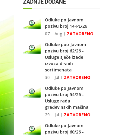
ZADNJE DODANE
Odluke po Javnom
pozivu broj 14-PL/26
07
Aug
ZATVORENO
Odluke poo Javnom
pozivu broj 62/26 -
Usluge sječe izade i
izvoza drvnih
sortimenata
30
Jul
ZATVORENO
Odluke po Javnom
pozivu broj 54/26 -
Usluge rada
građevinskih mašina
29
Jul
ZATVORENO
Odluke po Javnom
pozivu broj 60/26 -