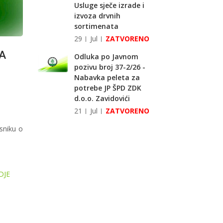
Usluge sječe izrade i
izvoza drvnih
sortimenata
29
Jul
ZATVORENO
A
Odluka po Javnom
pozivu broj 37-2/26 -
Nabavka peleta za
potrebe JP ŠPD ZDK
d.o.o. Zavidovići
21
Jul
ZATVORENO
sniku o
DJE