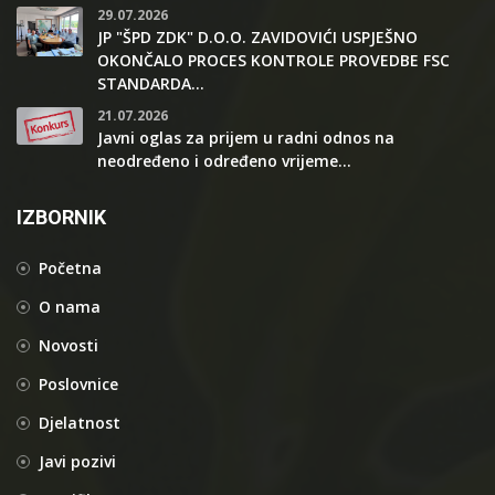
29.07.2026
JP "ŠPD ZDK" D.O.O. ZAVIDOVIĆI USPJEŠNO
OKONČALO PROCES KONTROLE PROVEDBE FSC
STANDARDA...
21.07.2026
Javni oglas za prijem u radni odnos na
neodređeno i određeno vrijeme...
IZBORNIK
Početna
O nama
Novosti
Poslovnice
Djelatnost
Javi pozivi