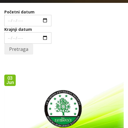
Početni datum
Krajnji datum
Pretraga
03
Jun