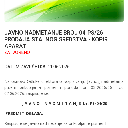
JAVNO NADMETANJE BROJ 04-PS/26 -
PRODAJA STALNOG SREDSTVA - KOPIR
APARAT
ZATVORENO
DATUM ZAVRŠETKA: 11.06.2026.
Na osnovu Odluke direktora o raspisivanju Javnog nadmetanja
putem prikupljanja pismenih ponuda, br. 03-2626/26 od
02.06.2026. raspisuje se:
J A V N O N A D M E T A NJ E br. PS-04/26
PREDMET OGLASA:
Raspisuje se Javno nadmetanje za prikupljanje pismenih