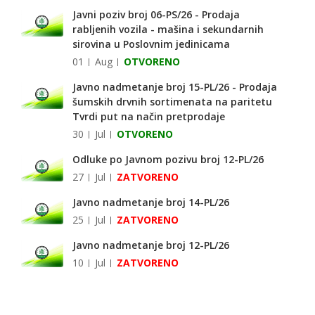
Javni poziv broj 06-PS/26 - Prodaja
rabljenih vozila - mašina i sekundarnih
sirovina u Poslovnim jedinicama
01
Aug
OTVORENO
Javno nadmetanje broj 15-PL/26 - Prodaja
šumskih drvnih sortimenata na paritetu
Tvrdi put na način pretprodaje
30
Jul
OTVORENO
Odluke po Javnom pozivu broj 12-PL/26
27
Jul
ZATVORENO
Javno nadmetanje broj 14-PL/26
25
Jul
ZATVORENO
Javno nadmetanje broj 12-PL/26
10
Jul
ZATVORENO