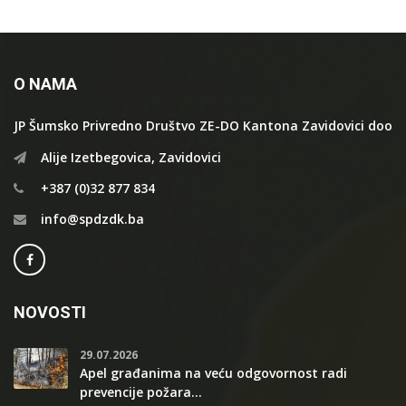
O NAMA
JP Šumsko Privredno Društvo ZE-DO Kantona Zavidovici doo
Alije Izetbegovica, Zavidovici
+387 (0)32 877 834
info@spdzdk.ba
NOVOSTI
29.07.2026
Apel građanima na veću odgovornost radi
prevencije požara...