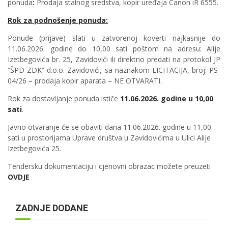
ponuda
:
Prodaja stalnog sredstva, kopir uređaja Canon iR 6555.
Rok za podnošenje ponuda:
Ponude (prijave) slati u zatvorenoj koverti najkasnije do
11.06.2026. godine do 10,00 sati poštom na adresu: Alije
Izetbegovića br. 25, Zavidovići ili direktno predati na protokol JP
“ŠPD ZDK” d.o.o. Zavidovići, sa naznakom LICITACIJA, broj: PS-
04/26 – prodaja kopir aparata – NE OTVARATI.
Rok za dostavljanje ponuda ističe
11.06
.2026. godine u 10,00
sati
.
Javno otvaranje će se obaviti dana 11.06.2026. godine u 11,00
sati u prostorijama Uprave društva u Zavidovićima u Ulici Alije
Izetbegovića 25.
Tendersku dokumentaciju i cjenovni obrazac možete preuzeti
OVDJE
ZADNJE DODANE