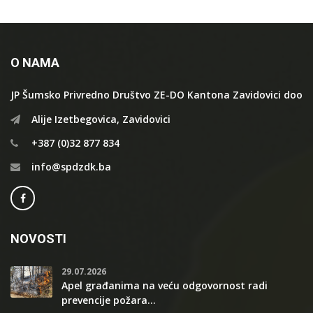
O NAMA
JP Šumsko Privredno Društvo ZE-DO Kantona Zavidovici doo
Alije Izetbegovica, Zavidovici
+387 (0)32 877 834
info@spdzdk.ba
NOVOSTI
29.07.2026
Apel građanima na veću odgovornost radi
prevencije požara...