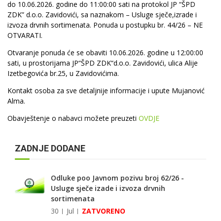
do 10.06.2026. godine do 11:00:00 sati na protokol JP “ŠPD
ZDK” d.o.o. Zavidovići, sa naznakom – Usluge sječe,izrade i
izvoza drvnih sortimenata. Ponuda u postupku br. 44/26 – NE
OTVARATI.
Otvaranje ponuda će se obaviti 10.06.2026. godine u 12:00:00
sati, u prostorijama JP“ŠPD ZDK“d.o.o. Zavidovići, ulica Alije
Izetbegovića br.25, u Zavidovićima.
Kontakt osoba za sve detaljnije informacije i upute Mujanović
Alma.
Obavještenje o nabavci možete preuzeti
OVDJE
ZADNJE DODANE
Odluke poo Javnom pozivu broj 62/26 -
Usluge sječe izade i izvoza drvnih
sortimenata
30
Jul
ZATVORENO