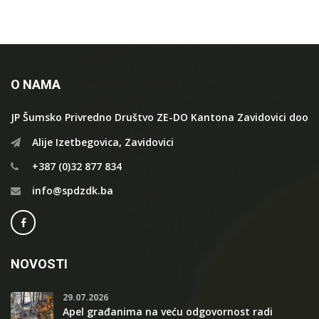
O NAMA
JP Šumsko Privredno Društvo ZE-DO Kantona Zavidovici doo
Alije Izetbegovica, Zavidovici
+387 (0)32 877 834
info@spdzdk.ba
NOVOSTI
29.07.2026
Apel građanima na veću odgovornost radi