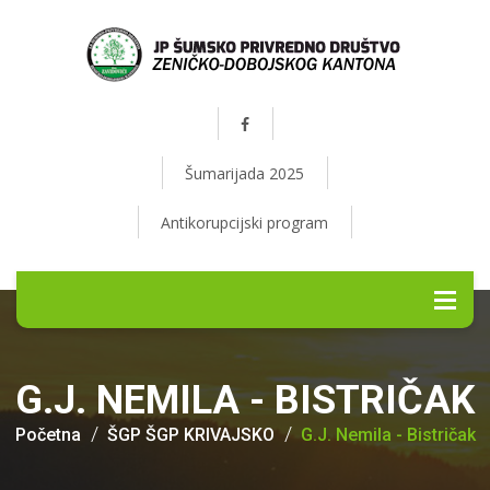
Šumarijada 2025
Antikorupcijski program
G.J. NEMILA - BISTRIČAK
Početna
ŠGP ŠGP KRIVAJSKO
G.J. Nemila - Bistričak