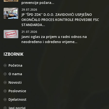
prevencije požara...
29.07.2026
JP "ŠPD ZDK" D.O.O. ZAVIDOVIĆI USPJEŠNO
OKONČALO PROCES KONTROLE PROVEDBE FSC
STANDARDA...
21.07.2026
Javni oglas za prijem u radni odnos na
neodređeno i određeno vrijeme...
IZBORNIK
Početna
O nama
Novosti
Poslovnice
Djelatnost
Javi pozivi