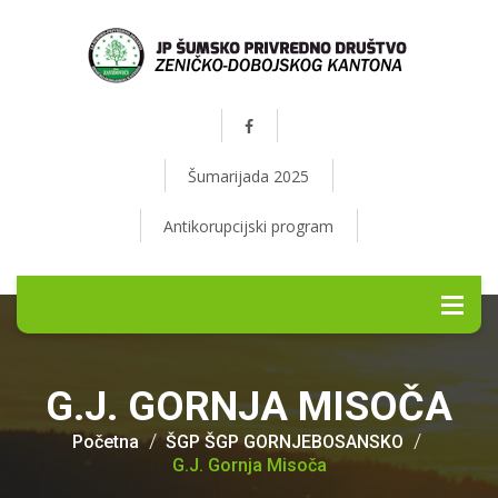
Šumarijada 2025
Antikorupcijski program
G.J. GORNJA MISOČA
Početna
ŠGP ŠGP GORNJEBOSANSKO
G.J. Gornja Misoča