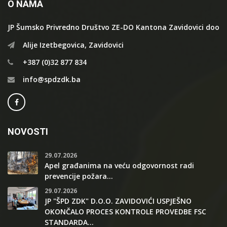
O NAMA
JP Šumsko Privredno Društvo ZE-DO Kantona Zavidovici doo
Alije Izetbegovica, Zavidovici
+387 (0)32 877 834
info@spdzdk.ba
NOVOSTI
29.07.2026
Apel građanima na veću odgovornost radi
prevencije požara...
29.07.2026
JP "ŠPD ZDK" D.O.O. ZAVIDOVIĆI USPJEŠNO
OKONČALO PROCES KONTROLE PROVEDBE FSC
STANDARDA...