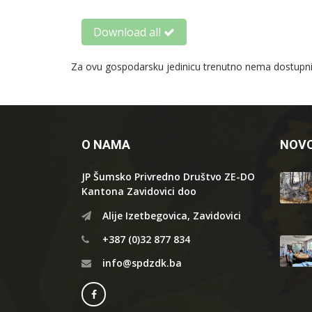
Download all
Za ovu gospodarsku jedinicu trenutno nema dostupnih
O NAMA
NOVO
JP Šumsko Privredno Društvo ZE-DO
Kantona Zavidovici doo
Alije Izetbegovica, Zavidovici
+387 (0)32 877 834
info@spdzdk.ba