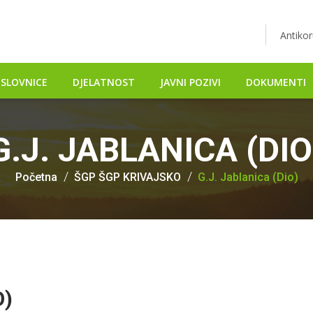
Antikor
SLOVNICE
DJELATNOST
JAVNI POZIVI
DOKUMENTI
G.J. JABLANICA (DIO
Početna
ŠGP ŠGP KRIVAJSKO
G.J. Jablanica (dio)
O)