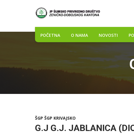
POČETNA
O NAMA
NOVOSTI
PO
ŠGP ŠGP KRIVAJSKO
G.J G.J. JABLANICA (DI