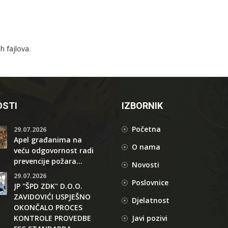
 fajlova.
STI
IZBORNIK
Početna
29.07.2026
Apel građanima na
O nama
veću odgovornost radi
prevencije požara...
Novosti
29.07.2026
Poslovnice
JP "ŠPD ZDK" D.O.O.
ZAVIDOVIĆI USPJEŠNO
Djelatnost
OKONČALO PROCES
KONTROLE PROVEDBE
Javi pozivi