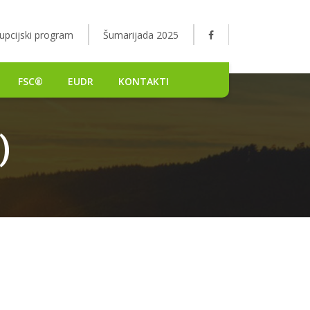
upcijski program
Šumarijada 2025
FSC®
EUDR
KONTAKTI
)