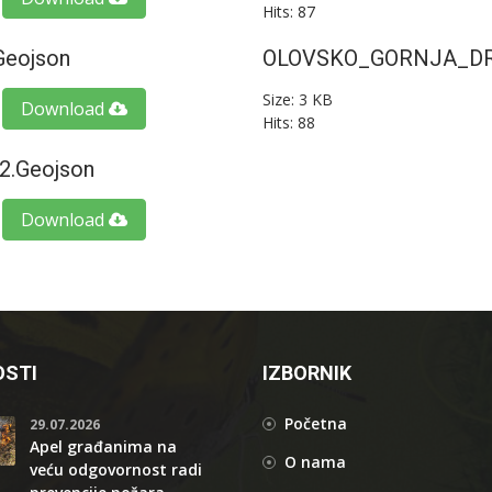
Hits: 87
eojson
OLOVSKO_GORNJA_DRI
Size: 3 KB
Download
Hits: 88
.geojson
Download
STI
IZBORNIK
Početna
29.07.2026
Apel građanima na
O nama
veću odgovornost radi