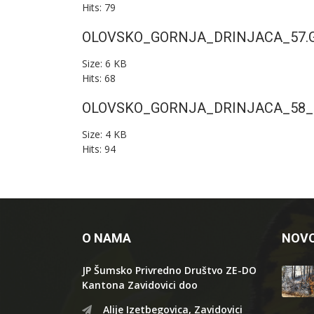
Hits: 79
OLOVSKO_GORNJA_DRINJACA_57.g
Size: 6 KB
Hits: 68
OLOVSKO_GORNJA_DRINJACA_58_2
Size: 4 KB
Hits: 94
O NAMA
NOVO
JP Šumsko Privredno Društvo ZE-DO
Kantona Zavidovici doo
Alije Izetbegovica, Zavidovici