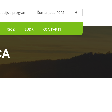
upcijski program
Šumarijada 2025
FSC®
EUDR
KONTAKTI
ČA