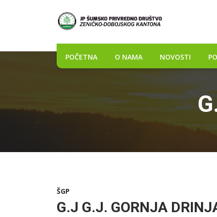
POČETNA
O NAMA
NOVOSTI
PO
G
ŠGP
G.J G.J. GORNJA DRIN