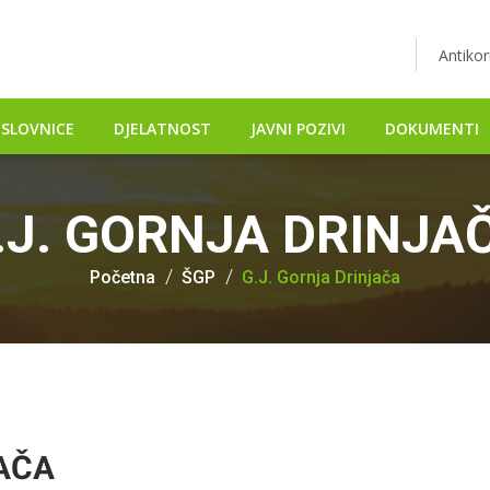
Antikor
SLOVNICE
DJELATNOST
JAVNI POZIVI
DOKUMENTI
.J. GORNJA DRINJA
Početna
ŠGP
G.J. Gornja Drinjača
JAČA