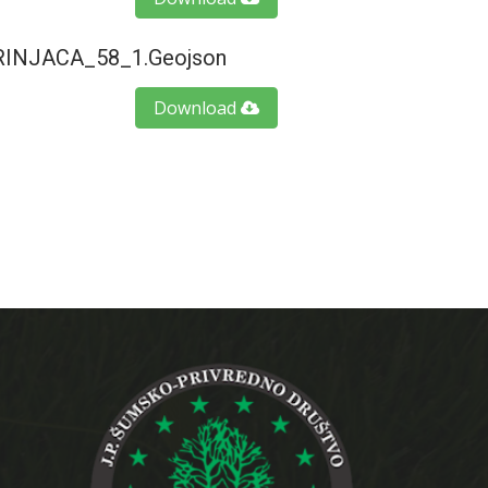
NJACA_58_1.geojson
Download